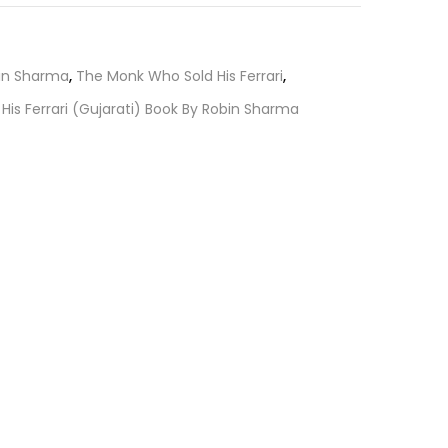
is:
.
₹180.00.
in Sharma
,
The Monk Who Sold His Ferrari
,
is Ferrari (Gujarati) Book By Robin Sharma