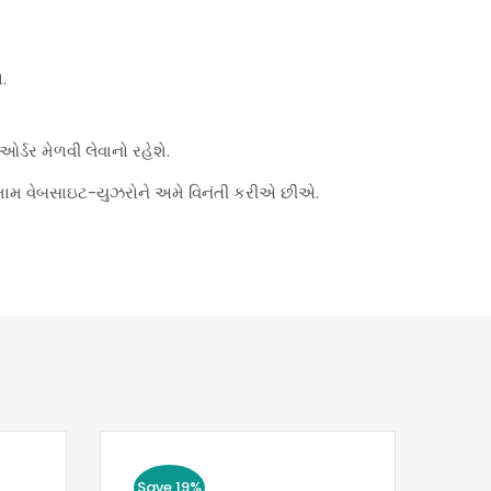
.
્ડર મેળવી લેવાનો રહેશે.
મામ વેબસાઇટ-યુઝરોને અમે વિનંતી કરીએ છીએ.
Save 19%