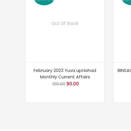
Out Of Stock
February 2023 Yuva upnishad
BINSA
Monthly Current Affairs
100.00
Original
90.00
Current
price
price
was:
is:
₹100.00.
₹90.00.