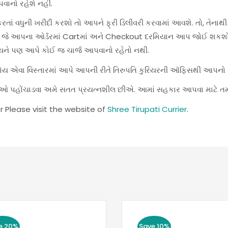
વાનો રહેશે નહીં.
ાં વધુની ખરીદી કરશો તો આપને ફ્રી ડિલીવરી કરવામાં આવશે. તો, તેનાથી
શે, જે આપના ઓર્ડરમાં Cartમાં અને Checkout દરમિયાન આપ જોઈ શકશો
યને પણ આપે કોઈ જ ચાર્જ આપવાનો રહેતો નથી.
હોય એવા વિસ્તારમાં આપે આપની રીતે તિરુપતિ કુરિયરની ઑફિસથી આપનો ઓર
સેવાઓ પહોંચાડવા અમે સતત પ્રયત્નશીલ છીએ. આમાં સહકાર આપવા માટે ત
r Please visit the website of
Shree Tirupati Currier
.
e 20%
Save 10%