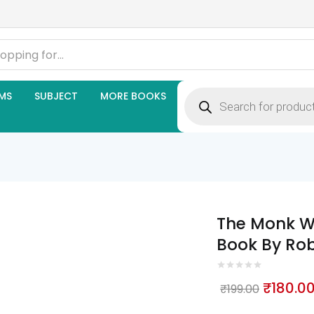
Products
MS
SUBJECT
MORE BOOKS
search
The Monk Wh
Book By Ro
Origina
₹
180.0
₹
199.00
price