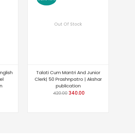
Out Of Stock
nglish
Talati Cum Mantri And Junior
el
Clerk| 50 Prashnpatro | Akshar
n
publication
rrent
420.00
Original
340.00
Current
ce
price
price
was:
is:
0.00.
₹420.00.
₹340.00.