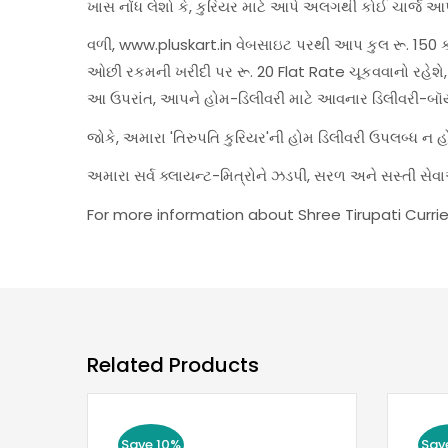
ખાસ નોંધ લેશો કે, કુરિયર માટે આપે અલગથી કોઈ ચાર્જ આપ
વળી, www.pluskart.in વેબસાઇટ પરથી આપ કુલ રૂ. 150 કરત
ઓછી રકમની ખરીદી પર રૂ. 20 Flat Rate ચૂકવવાનો રહે
આ ઉપરાંત, આપને હોમ-ડિલીવરી માટે આવનાર ડિલીવરી-બૉ
જોકે, અમારા 'તિરુપતિ કુરિયર'ની હોમ ડિલીવરી ઉપલબ્ધ ન 
અમારા સર્વ ક્લાયન્ટ-મિત્રોને ઝડપી, સરળ અને સસ્તી 
For more information about Shree Tirupati Currie
Related Products
Save 10%
Sav