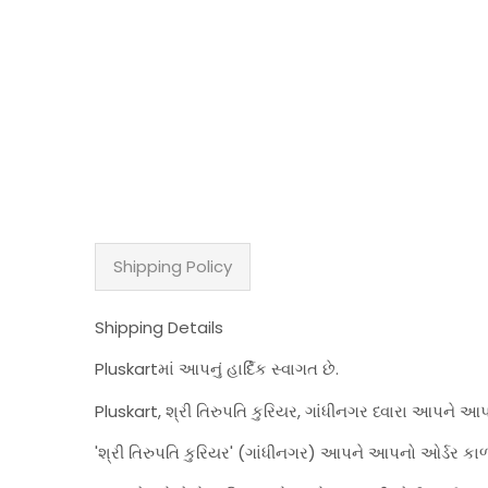
Shipping Policy
Shipping Details
Pluskartમાં આપનું હાર્દિક સ્વાગત છે.
Pluskart, શ્રી તિરુપતિ કુરિયર, ગાંધીનગર ધ્વારા આપને આ
'શ્રી તિરુપતિ કુરિયર' (ગાંધીનગર) આપને આપનો ઓર્ડર કાળ