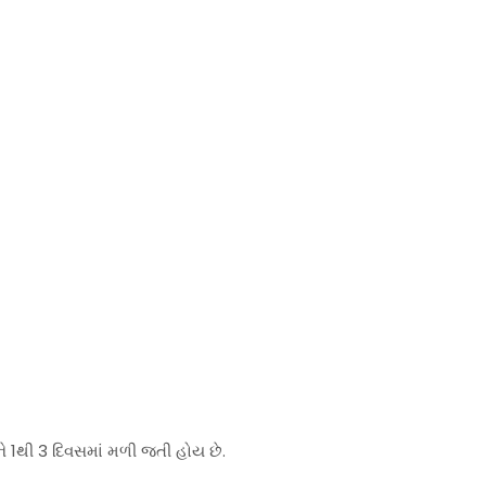
ે 1થી 3 દિવસમાં મળી જતી હોય છે.