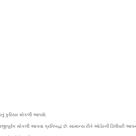
પનું કુરિયર મોકલી આપશે.
જીપૂર્વક મોકલી આપવા પ્રતિબદ્ધ છે. સામાન્ય રીતે ઓર્ડરની ડિલીવરી આપન