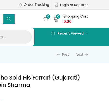
Order Tracking
Login or Register
Shopping Cart
0
0
0.00
Recent Viewed
Prev
Next
o Sold His Ferrari (Gujarati)
bin Sharma
l
Current
0
price