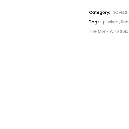
was:
₹199.00
Category:
NOVELS
Tags:
pluskart
,
Rob
The Monk Who Sold H