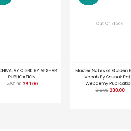
Out Of Stock
CHIVALAY CLERK BY AKSHAR
Master Notes of Golden E
PUBLICATION
Vocab By Saunak Pat
Webdemy Publicatio
450.00
Original
360.00
Current
310.00
Original
280.00
Cu
price
price
price
pri
was:
is:
was:
is:
₹450.00.
₹360.00.
₹310.00.
₹28