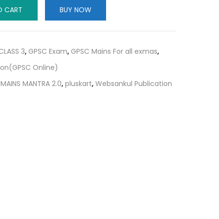
is:
O CART
BUY NOW
0.
₹280.00.
CLASS 3
,
GPSC Exam
,
GPSC Mains For all exmas
,
ion(GPSC Online)
,
MAINS MANTRA 2.0
,
pluskart
,
Websankul Publication