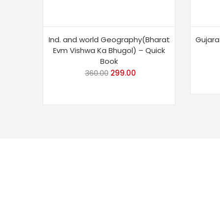
Ind. and world Geography(Bharat
Gujara
Evm Vishwa Ka Bhugol) – Quick
Book
360.00
Original
299.00
Current
price
price
was:
is:
₹360.00.
₹299.00.