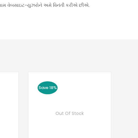
મામ વેબસાઇટ-યુઝરોને અમે વિનંતી કરીએ છીએ.
Save 18%
Out Of Stock