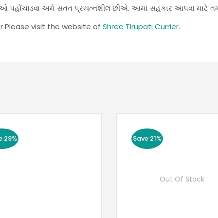
સેવાઓ પહોંચાડવા અમે સતત પ્રયત્નશીલ છીએ. આમાં સહકાર આપવા માટે ત
r Please visit the website of
Shree Tirupati Currier
.
e 29%
Save 21%
Out Of Stock