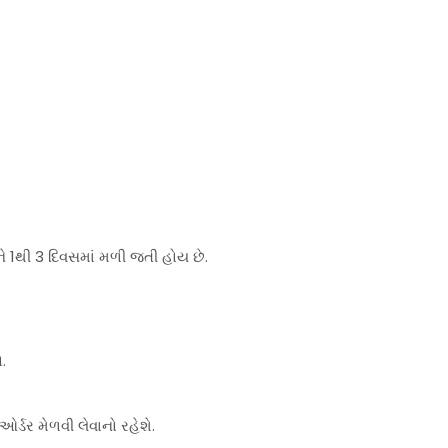
ે 1થી 3 દિવસમાં મળી જતી હોય છે.
.
્ડર મેળવી લેવાનો રહેશે.