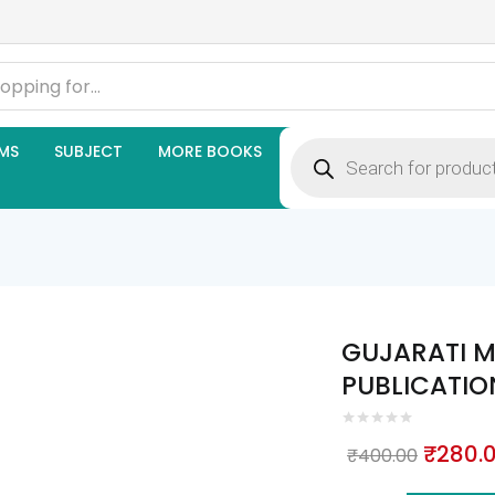
Products
MS
SUBJECT
MORE BOOKS
search
GUJARATI M
PUBLICATIO
Origin
₹
280.
₹
400.00
price