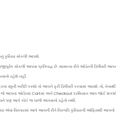
પનું કુરિયર મોકલી આપશે.
જીપૂર્વક મોકલી આપવા પ્રતિબદ્ધ છે. સામાન્ય રીતે ઓર્ડરની ડિલીવરી આપન
વાનો રહેશે નહીં.
ાં વધુની ખરીદી કરશો તો આપને ફ્રી ડિલીવરી કરવામાં આવશે. તો, તેનાથી
શે, જે આપના ઓર્ડરમાં Cartમાં અને Checkout દરમિયાન આપ જોઈ શકશો
યને પણ આપે કોઈ જ ચાર્જ આપવાનો રહેતો નથી.
હોય એવા વિસ્તારમાં આપે આપની રીતે તિરુપતિ કુરિયરની ઑફિસથી આપનો ઓર