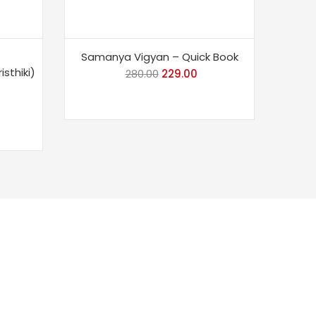
Samanya Vigyan – Quick Book
sthiki)
280.00
Original
229.00
Current
price
price
rrent
was:
is:
ice
₹280.00.
₹229.00.
99.00.