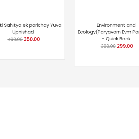
ti Sahitya ek parichay Yuva
Environment and
Upnishad
Ecology(Paryavarn Evm Pari
– Quick Book
490.00
Original
350.00
Current
380.00
Original
299.00
Cu
price
price
price
pr
was:
is:
was:
is:
₹490.00.
₹350.00.
₹380.00.
₹2