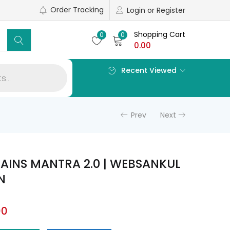
Order Tracking
Login or Register
Shopping Cart
0
0
0.00
Recent Viewed
Prev
Next
AINS MANTRA 2.0 | WEBSANKUL
N
al
Current
00
price