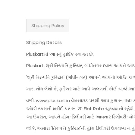
Shipping Policy
Shipping Details
Pluskartમાં આપનું હાર્દિક સ્વાગત છે.
Pluskart, શ્રી તિરુપતિ કુરિયર, ગાંધીનગર ધ્વારા આપને આ
'શ્રી તિરુપતિ કુરિયર' (ગાંધીનગર) આપને આપનો ઓર્ડર કાળ
ખાસ નોંધ લેશો કે, કુરિયર માટે આપે અલગથી કોઈ ચાર્જ આપ
વળી, www.pluskart.in વેબસાઇટ પરથી આપ કુલ રૂ. 150 કરત
ઓછી રકમની ખરીદી પર રૂ. 20 Flat Rate ચૂકવવાનો રહે
આ ઉપરાંત, આપને હોમ-ડિલીવરી માટે આવનાર ડિલીવરી-બૉ
જોકે, અમારા 'તિરુપતિ કુરિયર'ની હોમ ડિલીવરી ઉપલબ્ધ ન 