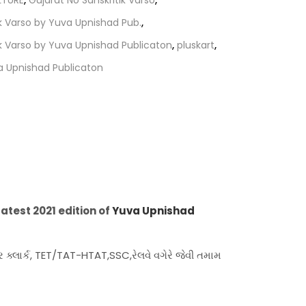
LTURE
,
Gujarat No Sanskritik Varso
,
ik Varso by Yuva Upnishad Pub.
,
ik Varso by Yuva Upnishad Publicaton
,
pluskart
,
a Upnishad Publicaton
latest 2021 edition of
Yuva Upnishad
યર ક્લાર્ક, TET/TAT-HTAT,SSC,રેલવે વગેરે જેવી તમામ