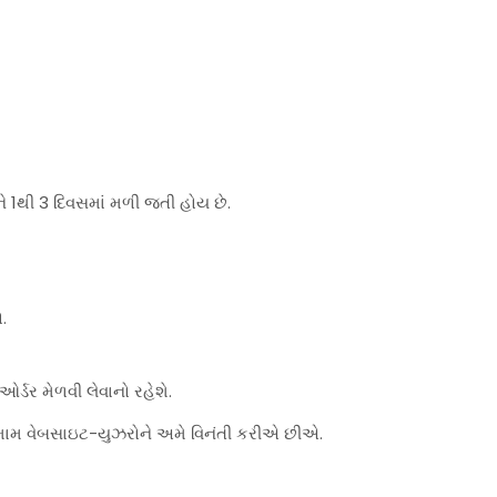
ે 1થી 3 દિવસમાં મળી જતી હોય છે.
.
્ડર મેળવી લેવાનો રહેશે.
મામ વેબસાઇટ-યુઝરોને અમે વિનંતી કરીએ છીએ.