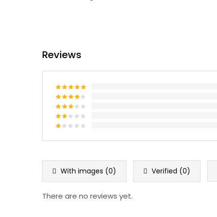
Reviews
Rated
5
out of 5
Rated
4
out of 5
Rated
3
out
Rated
of 5
2
Rated
out
1
of 5
out
of
5
With images (
0
)
Verified (
0
)
There are no reviews yet.