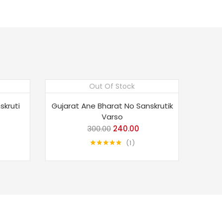
Out Of Stock
Save 20%
skruti
Gujarat Ane Bharat No Sanskrutik
Varso
rrent
300.00
Original
240.00
Current
ice
price
price
1
Rated
5.00
was:
is:
out of 5
49.00.
₹300.00.
₹240.00.