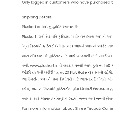
Only logged in customers who have purchased th
Shipping Details
Pluskartમાં આપનું હાર્દિક સ્વાગત છે.
Pluskart, શ્રી તિરુપતિ કુરિયર, ગાંધીનગર ધ્વારા આપને આ
'શ્રી તિરુપતિ કુરિયર' (ગાંધીનગર) આપને આપનો ઓર્ડર કાળ
ખાસ નોંધ લેશો કે, કુરિયર માટે આપે અલગથી કોઈ ચાર્જ આપ
વળી, www.pluskart.in વેબસાઇટ પરથી આપ કુલ રૂ. 150 કરત
ઓછી રકમની ખરીદી પર રૂ. 20 Flat Rate ચૂકવવાનો રહે
આ ઉપરાંત, આપને હોમ-ડિલીવરી માટે આવનાર ડિલીવરી-બૉ
જોકે, અમારા 'તિરુપતિ કુરિયર'ની હોમ ડિલીવરી ઉપલબ્ધ ન 
અમારા સર્વ ક્લાયન્ટ-મિત્રોને ઝડપી, સરળ અને સસ્તી 
For more information about Shree Tirupati Currie