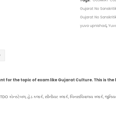
Tags:
GUJARAT CU
quantity
Gujarat No Sanskrit
Gujarat No Sanskrit
yuva upnishad
,
Yuv
y
ant for the topic of exam like Gujarat Culture. This is the 
TDO કોન્સ્ટેબલ, હેડ કલાર્ક, સીનીયર ક્લાર્ક, બિનસચિવાલય ક્લાર્ક, જુનિ