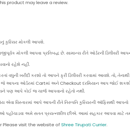
is product may leave a review.
પનું કુરિયર મોકલી આપશે.
જીપૂર્વક મોકલી આપવા પ્રતિબદ્ધ છે. સામાન્ય રીતે ઓર્ડરની ડિલીવરી આપન
વાનો રહેશે નહીં.
ાં વધુની ખરીદી કરશો તો આપને ફ્રી ડિલીવરી કરવામાં આવશે. તો, તેનાથી
શે, જે આપના ઓર્ડરમાં Cartમાં અને Checkout દરમિયાન આપ જોઈ શકશો
યને પણ આપે કોઈ જ ચાર્જ આપવાનો રહેતો નથી.
હોય એવા વિસ્તારમાં આપે આપની રીતે તિરુપતિ કુરિયરની ઑફિસથી આપનો ઓર
સેવાઓ પહોંચાડવા અમે સતત પ્રયત્નશીલ છીએ. આમાં સહકાર આપવા માટે ત
r Please visit the website of
Shree Tirupati Currier
.