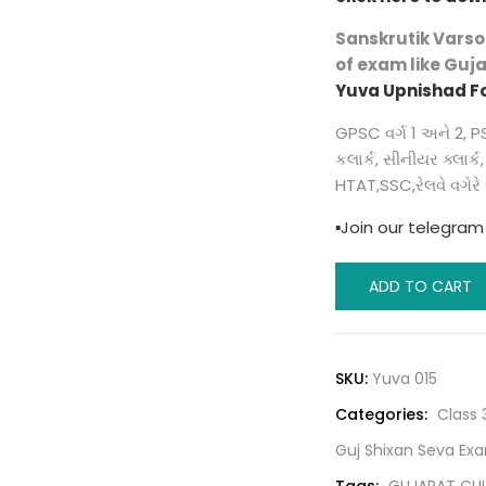
was:
Sanskrutik Varso
₹640.0
of exam like Gujar
Yuva Upnishad F
GPSC વર્ગ 1 અને 2, P
કલાર્ક, સીનીયર ક્લાર્
HTAT,SSC,રેલવે વગેરે 
▪️Join our telegra
Gujarat
ADD TO CART
No
Sanskritik
Varso
SKU:
Yuva 015
by
Categories:
Class
Yuva
Upnishad
Guj Shixan Seva Ex
Publicaton