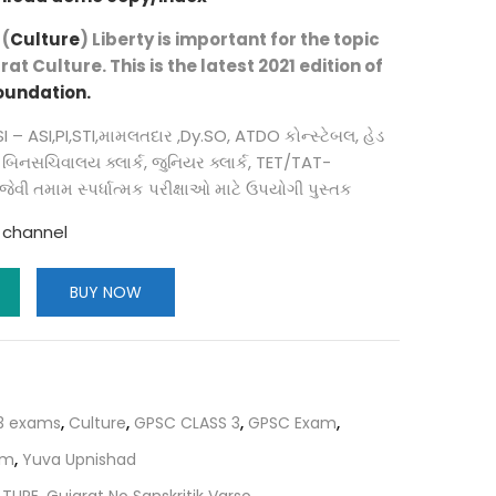
is:
 (
Culture
) Liberty is important for the topic
0.
₹470.00.
at Culture. This is the latest 2021 edition of
oundation
.
SI – ASI,PI,STI,મામલતદાર ,Dy.SO, ATDO કોન્સ્ટેબલ, હેડ
ક, બિનસચિવાલય ક્લાર્ક, જુનિયર ક્લાર્ક, TET/TAT-
જેવી તમામ સ્પર્ધાત્મક પરીક્ષાઓ માટે ઉપયોગી પુસ્તક
m channel
BUY NOW
 3 exams
,
Culture
,
GPSC CLASS 3
,
GPSC Exam
,
am
,
Yuva Upnishad