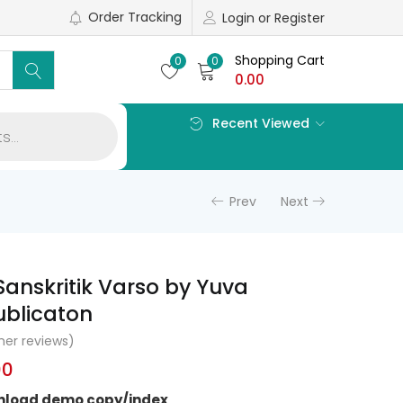
Order Tracking
Login or Register
Shopping Cart
0
0
0.00
Recent Viewed
Prev
Next
Sanskritik Varso by Yuva
ublicaton
er reviews)
al
Current
00
price
wnload demo copy/index