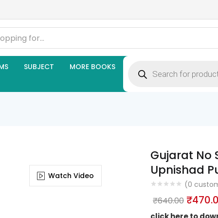
Products
MS
SUBJECT
MORE BOOKS
search
Gujarat No 
Upnishad P
Watch Video
(
0
custom
Origin
₹
470.
₹
640.00
price
click here to do