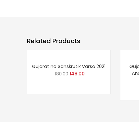
Related Products
Save 17%
Gujarat no Sanskrutik Varso 2021
Guja
Ana
180.00
Original
149.00
Current
price
price
was:
is:
₹180.00.
₹149.00.