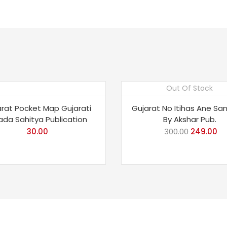
Out Of Stock
Save 17%
rat Pocket Map Gujarati
Gujarat No Itihas Ane San
da Sahitya Publication
By Akshar Pub.
30.00
300.00
Original
249.00
Cu
price
pr
was:
is:
₹300.00.
₹2