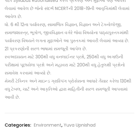
પછી Syllabus Rationalised કરેલ પ્રકરણ અને મુદ્દાઓ પણ આવરી
લેવામાં આવેલ છે જેનો સંદર્ભ NCERTની 2018-19ની આવૃત્તિમાંથી લેવામાં
આવેલ છે.
ધો. 6 થી 12ના પર્યાવરણ, સામાજિક વિજ્ઞાન, વિજ્ઞાન અને ટેક્નોલોજી,
સમાજશાસ્ત્ર, ભૂગોળ, જીવવિજ્ઞાન વગેરે જેવા વિષયોના પાઠ્યપુસ્તકમાંથી
પર્યાવરણ વિષયને લગતા મુદ્દાઓને આ પુસ્તકમાં આવરી લેવામાં આવ્યા છે.
21 પ્રકરણોની સરળ ભાષામાં સમજૂતી આપેલ છે.
સ્વઅધ્યયન માટે 300થી વધુ વનલાઈનર પ્રશ્નો, 250થી વધુ અગાઉની
પરીક્ષામાં પૂછાયેલા પ્રશ્નો અને મહાવરા માટે 200થી વધુ હેતુલક્ષી પ્રશ્નોનો
સમાવેશ કરવામાં આવ્યો છે.
મેમરી ટેક્નિક અને માઇન્ડ ગ્રાસ્પિંગ પ્રોસેસના આધારે તૈયાર કરેલા 130થી
વધુ ટેબલ, ચાર્ટ અને આકૃતિઓ દ્વારા માહિતીની સરળ સમજૂતી આપવામાં
આવી છે.
Categories:
Environment
,
Yuva Upnishad