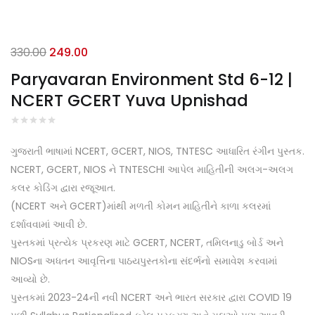
Original
Current
330.00
249.00
price
price
Paryavaran Environment Std 6-12 |
was:
is:
NCERT GCERT Yuva Upnishad
₹330.00.
₹249.00.
ગુજરાતી ભાષામાં NCERT, GCERT, NIOS, TNTESC આધારિત રંગીન પુસ્તક.
NCERT, GCERT, NIOS ને TNTESCHI આપેલ માહિતીની અલગ-અલગ
કલર કોડિંગ દ્વારા રજૂઆત.
(NCERT અને GCERT)માંથી મળતી કોમન માહિતીને કાળા કલરમાં
દર્શાવવામાં આવી છે.
પુસ્તકમાં પ્રત્યેક પ્રકરણ માટે GCERT, NCERT, તમિલનાડુ બોર્ડ અને
NIOSના અધતન આવૃત્તિના પાઠયપુસ્તકોના સંદર્ભનો સમાવેશ કરવામાં
આવ્યો છે.
પુસ્તકમાં 2023-24ની નવી NCERT અને ભારત સરકાર દ્વારા COVID 19