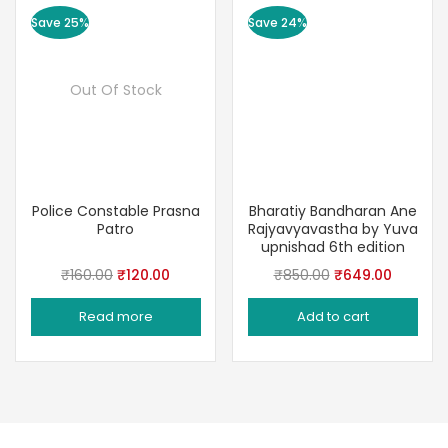
Save 25%
Save 24%
Out Of Stock
Police Constable Prasna
Bharatiy Bandharan Ane
Patro
Rajyavyavastha by Yuva
upnishad 6th edition
Original
Current
Original
Current
₹
160.00
₹
120.00
₹
850.00
₹
649.00
price
price
price
price
Read more
Add to cart
was:
is:
was:
is:
₹160.00.
₹120.00.
₹850.00.
₹649.00