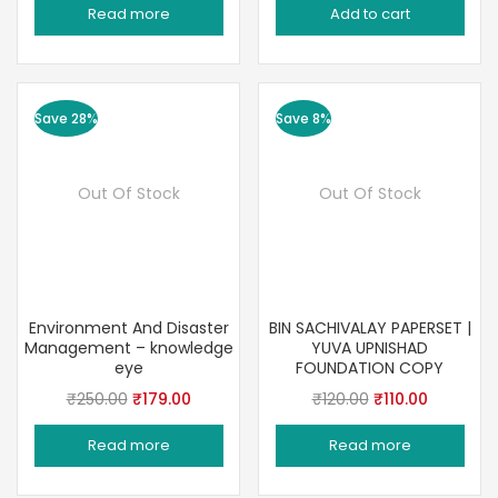
Read more
Add to cart
was:
is:
was:
is:
₹390.00.
₹299.00.
₹240.00.
₹189.00.
Save 28%
Save 8%
Out Of Stock
Out Of Stock
Environment And Disaster
BIN SACHIVALAY PAPERSET |
Management – knowledge
YUVA UPNISHAD
eye
FOUNDATION COPY
Original
Current
Original
Current
₹
250.00
₹
179.00
₹
120.00
₹
110.00
price
price
price
price
Read more
Read more
was:
is:
was:
is:
₹250.00.
₹179.00.
₹120.00.
₹110.00.