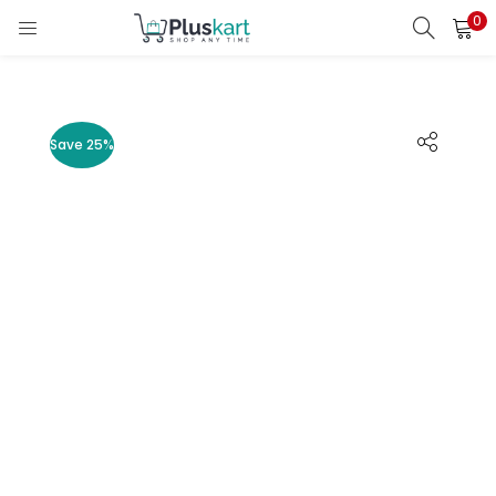
0
LOGIN
REGISTER
Enter your username and password to login.
Save 25%
Remember me
Lost password?