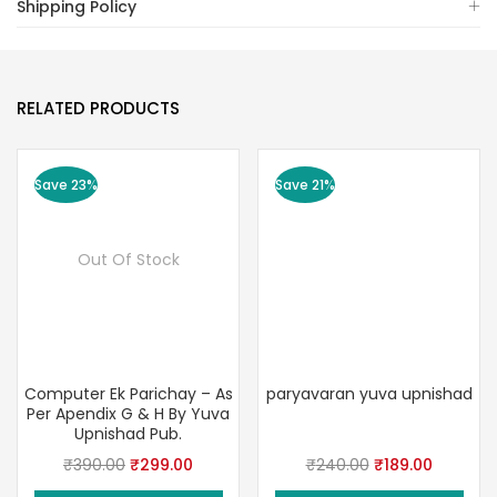
Shipping Policy
RELATED PRODUCTS
Save 23%
Save 21%
Out Of Stock
Computer Ek Parichay – As
paryavaran yuva upnishad
Per Apendix G & H By Yuva
Upnishad Pub.
Original
Current
Original
Current
₹
390.00
₹
299.00
₹
240.00
₹
189.00
price
price
price
price