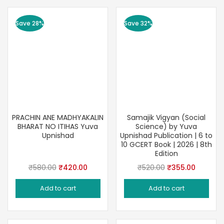
Save 28%
Save 32%
PRACHIN ANE MADHYAKALIN
Samajik Vigyan (Social
BHARAT NO ITIHAS Yuva
Science) by Yuva
Upnishad
Upnishad Publication | 6 to
10 GCERT Book | 2026 | 8th
Edition
Original
Current
Original
Current
₹
580.00
₹
420.00
₹
520.00
₹
355.00
price
price
price
price
Add to cart
Add to cart
was:
is:
was:
is:
₹580.00.
₹420.00.
₹520.00.
₹355.00