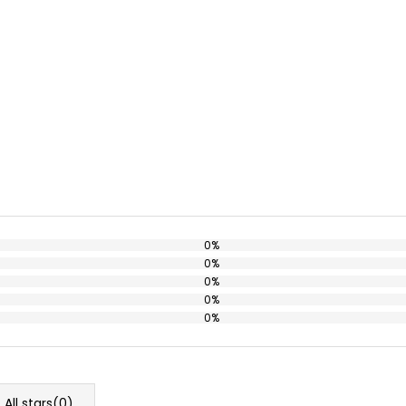
0%
0%
0%
0%
0%
All stars(
0
)