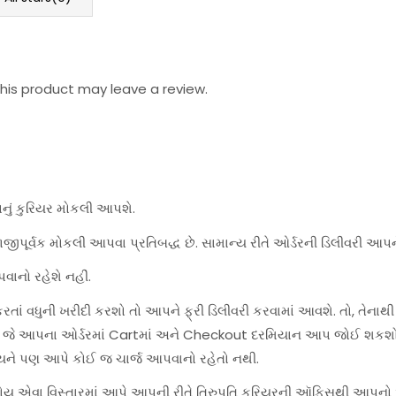
is product may leave a review.
પનું કુરિયર મોકલી આપશે.
જીપૂર્વક મોકલી આપવા પ્રતિબદ્ધ છે. સામાન્ય રીતે ઓર્ડરની ડિલીવરી આપન
વાનો રહેશે નહીં.
ાં વધુની ખરીદી કરશો તો આપને ફ્રી ડિલીવરી કરવામાં આવશે. તો, તેનાથી
શે, જે આપના ઓર્ડરમાં Cartમાં અને Checkout દરમિયાન આપ જોઈ શકશો
યને પણ આપે કોઈ જ ચાર્જ આપવાનો રહેતો નથી.
હોય એવા વિસ્તારમાં આપે આપની રીતે તિરુપતિ કુરિયરની ઑફિસથી આપનો ઓર