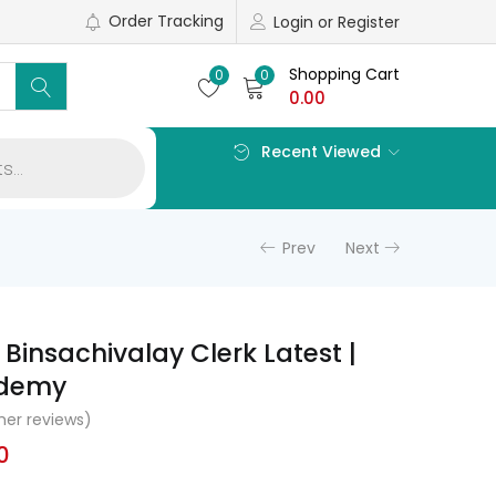
Order Tracking
Login or Register
Shopping Cart
0
0
0.00
Recent Viewed
Prev
Next
Binsachivalay Clerk Latest |
ademy
er reviews)
al
Current
0
price