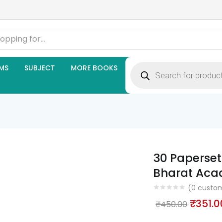
Products
MS
SUBJECT
MORE BOOKS
search
30 Paperset 
Bharat Ac
(
0
custom
Origin
₹
351.0
₹
450.00
price