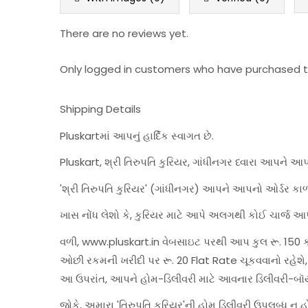
There are no reviews yet.
Only logged in customers who have purchased th
Shipping Details
Pluskartમાં આપનું હાર્દિક સ્વાગત છે.
Pluskart, શ્રી તિરુપતિ કુરિયર, ગાંધીનગર ધ્વારા આપને આ
'શ્રી તિરુપતિ કુરિયર' (ગાંધીનગર) આપને આપનો ઓર્ડર કાળ
ખાસ નોંધ લેશો કે, કુરિયર માટે આપે અલગથી કોઈ ચાર્જ આપ
વળી, www.pluskart.in વેબસાઇટ પરથી આપ કુલ રૂ. 150 કરત
ઓછી રકમની ખરીદી પર રૂ. 20 Flat Rate ચૂકવવાનો રહે
આ ઉપરાંત, આપને હોમ-ડિલીવરી માટે આવનાર ડિલીવરી-બૉ
જોકે, અમારા 'તિરુપતિ કુરિયર'ની હોમ ડિલીવરી ઉપલબ્ધ ન 