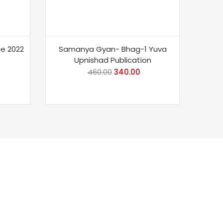
e 2022
Samanya Gyan- Bhag-1 Yuva
Upnishad Publication
rrent
460.00
Original
340.00
Current
ice
price
price
was:
is:
79.00.
₹460.00.
₹340.00.