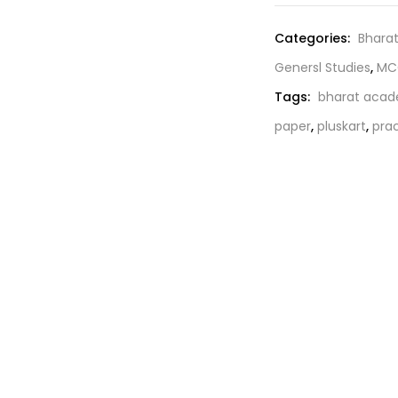
was:
₹450.0
Categories:
Bhara
Genersl Studies
,
MC
Tags:
bharat aca
paper
,
pluskart
,
pra