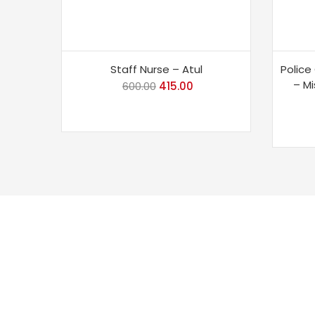
Staff Nurse – Atul
Police
– Mi
600.00
Original
415.00
Current
price
price
was:
is:
₹600.00.
₹415.00.