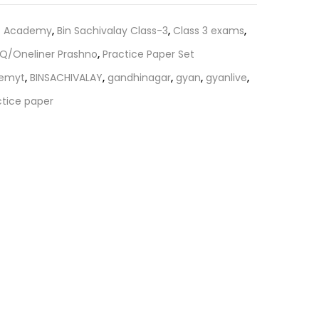
is:
0.
₹351.00.
t Academy
,
Bin Sachivalay Class-3
,
Class 3 exams
,
Q/Oneliner Prashno
,
Practice Paper Set
demyt
,
BINSACHIVALAY
,
gandhinagar
,
gyan
,
gyanlive
,
ctice paper