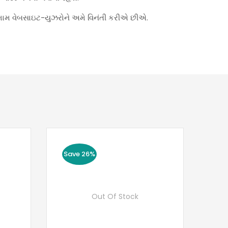
મામ વેબસાઇટ-યુઝરોને અમે વિનંતી કરીએ છીએ.
Save 26%
Out Of Stock