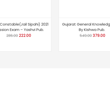
 Constable(Jail Sipahi) 2021
Gujarat General Knowledg
ssion Exam – Yashvi Pub.
By Kishwa Pub.
286.00
Original
222.00
Current
549.00
Original
379.00
Cu
price
price
price
pr
was:
is:
was:
is:
₹286.00.
₹222.00.
₹549.00.
₹3