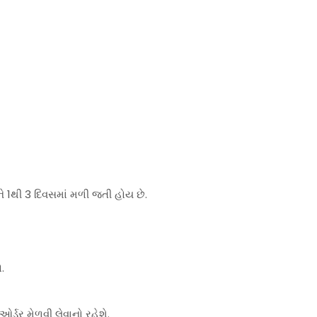
ે 1થી 3 દિવસમાં મળી જતી હોય છે.
.
્ડર મેળવી લેવાનો રહેશે.