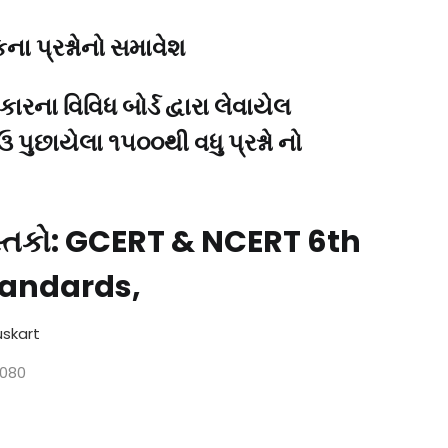
ા પ્રશ્નોનો સમાવેશ
રના વિવિધ બોર્ડ દ્વારા લેવાયેલ
 પુછાયેલા ૧૫૦૦થી વધુ પ્રશ્નો નો
પુસ્તકો: GCERT & NCERT 6th
standards,
uskart
080