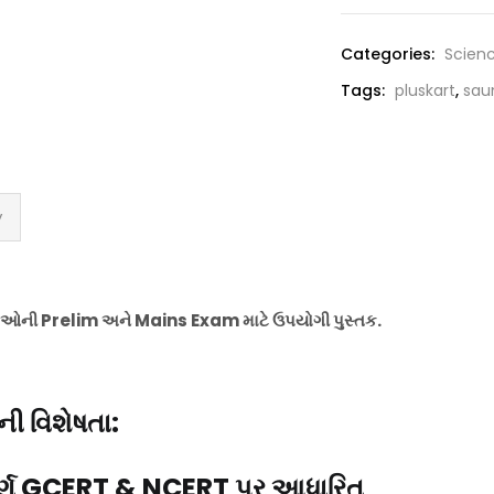
Categories:
Scien
Tags:
pluskart
,
sau
y
ીક્ષાઓની Prelim અને Mains Exam માટે ઉપયોગી પુસ્તક.
ી વિશેષતા:
ંપૂર્ણ GCERT & NCERT પર આધારિત