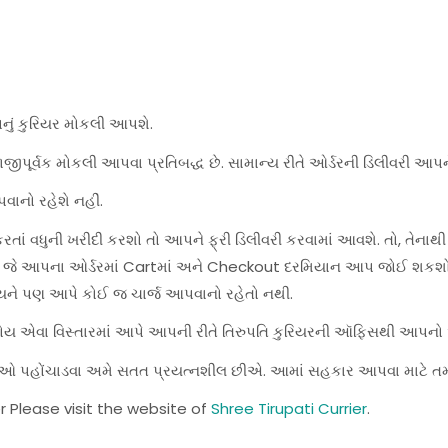
પનું કુરિયર મોકલી આપશે.
જીપૂર્વક મોકલી આપવા પ્રતિબદ્ધ છે. સામાન્ય રીતે ઓર્ડરની ડિલીવરી આપન
વાનો રહેશે નહીં.
ાં વધુની ખરીદી કરશો તો આપને ફ્રી ડિલીવરી કરવામાં આવશે. તો, તેનાથી
શે, જે આપના ઓર્ડરમાં Cartમાં અને Checkout દરમિયાન આપ જોઈ શકશો
યને પણ આપે કોઈ જ ચાર્જ આપવાનો રહેતો નથી.
હોય એવા વિસ્તારમાં આપે આપની રીતે તિરુપતિ કુરિયરની ઑફિસથી આપનો ઓર
સેવાઓ પહોંચાડવા અમે સતત પ્રયત્નશીલ છીએ. આમાં સહકાર આપવા માટે ત
r Please visit the website of
Shree Tirupati Currier
.