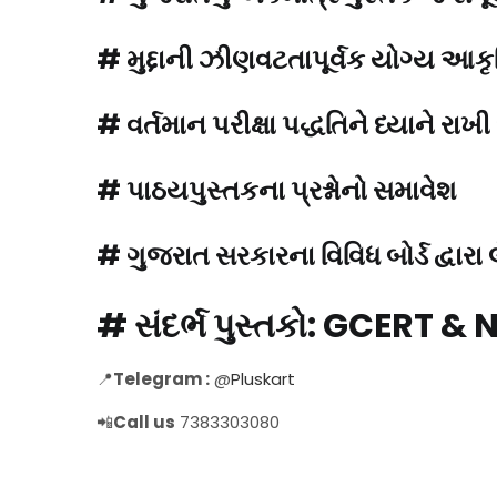
# મુદ્દાની ઝીણવટતાપૂર્વક યોગ્ય આક
# વર્તમાન પરીક્ષા પદ્ધતિને ધ્યાને રાખ
# પાઠયપુસ્તકના પ્રશ્નોનો સમાવેશ
# ગુજરાત સરકારના વિવિધ બોર્ડ દ્વારા 
# સંદર્ભ પુસ્તકો: GCERT 
📍
Telegram :
@
Pluskart
📲
Call us
7383303080