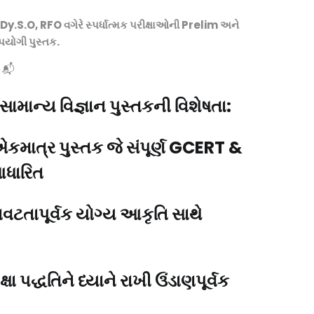
is:
Dy.S.O, RFO વગેરે સ્પર્ધાત્મક પરીક્ષાઓની Prelim અને
0.
₹255.00.
યોગી પુસ્તક.
📬
માન્ય વિજ્ઞાન પુસ્તકની વિશેષતા:
એકમાત્ર પુસ્તક જે સંપૂર્ણ GCERT &
ધારિત
ણવટતાપૂર્વક યોગ્ય આકૃતિ સાથે
્ષા પદ્ધતિને ધ્યાને રાખી ઉંડાણપૂર્વક