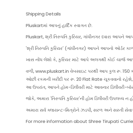
Shipping Details
Pluskartમાં આપનું હાર્દિક સ્વાગત છે.
Pluskart, શ્રી તિરુપતિ કુરિયર, ગાંધીનગર ધ્વારા આપને આ
'શ્રી તિરુપતિ કુરિયર' (ગાંધીનગર) આપને આપનો ઓર્ડર કાળ
ખાસ નોંધ લેશો કે, કુરિયર માટે આપે અલગથી કોઈ ચાર્જ આપ
વળી, www.pluskart.in વેબસાઇટ પરથી આપ કુલ રૂ. 150 કરત
ઓછી રકમની ખરીદી પર રૂ. 20 Flat Rate ચૂકવવાનો રહે
આ ઉપરાંત, આપને હોમ-ડિલીવરી માટે આવનાર ડિલીવરી-બૉ
જોકે, અમારા 'તિરુપતિ કુરિયર'ની હોમ ડિલીવરી ઉપલબ્ધ ન 
અમારા સર્વ ક્લાયન્ટ-મિત્રોને ઝડપી, સરળ અને સસ્તી 
For more information about Shree Tirupati Currie