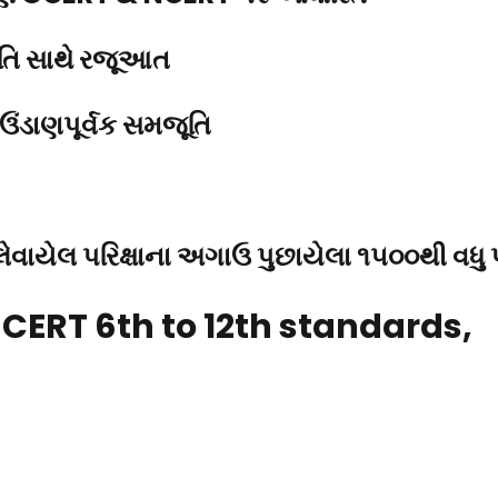
ૃતિ સાથે રજૂઆત
ી ઉંડાણપૂર્વક સમજૂતિ
લેવાયેલ પરિક્ષાના અગાઉ પુછાયેલા ૧૫૦૦થી વધુ પ્
& NCERT 6th to 12th standards,