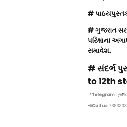
# પાઠયપુસ્તકન
# ગુજરાત સરકા
પરિક્ષાના અગાઉ
સમાવેશ.
# સંદર્ભ 
to 12th 
📍
Telegram :
@
Pl
📲
Call us
7383303