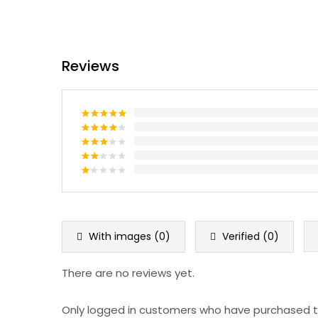
Reviews
Rated
5
out
of 5
Rated
4
out of 5
Rated
3
out
Rated
of 5
2
Rated
out
1
of 5
out
of
5
With images (
0
)
Verified (
0
)
There are no reviews yet.
Only logged in customers who have purchased th