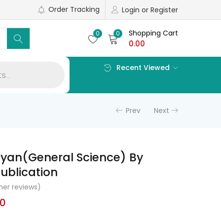
Order Tracking
Login or Register
Shopping Cart
0
0
0.00
Recent Viewed
Prev
Next
yan(General Science) By
blication
er reviews)
l
Current
00
price