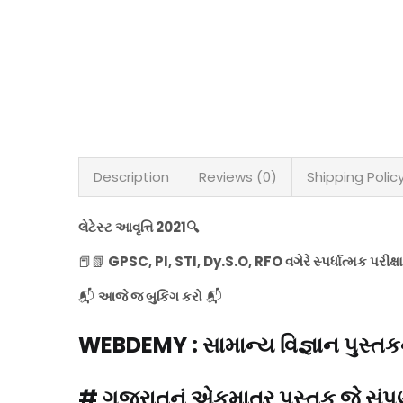
Description
Reviews (0)
Shipping Polic
લેટેસ્ટ આવૃત્તિ 2021🔍
📕📗
GPSC, PI, STI, Dy.S.O, RFO વગેરે સ્પર્ધાત્મક પર
📬
આજે જ બુકિંગ કરો
📬
WEBDEMY : સામાન્ય વિજ્ઞાન પુસ્તકન
# ગુજરાતનું એકમાત્ર પુસ્તક જે સ