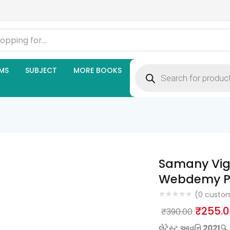
Products
MS
SUBJECT
MORE BOOKS
search
Samany Vig
Webdemy Pu
(
0
custom
Origina
₹
255.
₹
390.00
price
લેટેસ્ટ આવૃત્તિ 2021🔍