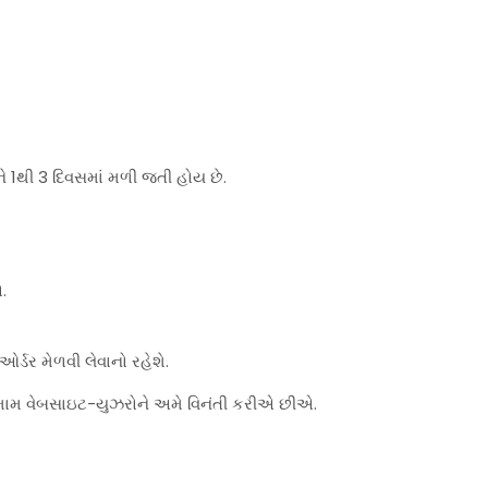
ે 1થી 3 દિવસમાં મળી જતી હોય છે.
.
્ડર મેળવી લેવાનો રહેશે.
મામ વેબસાઇટ-યુઝરોને અમે વિનંતી કરીએ છીએ.