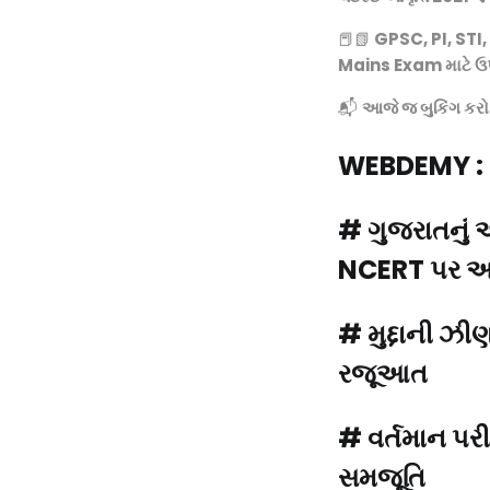
was:
📕📗
GPSC, PI, STI, 
₹390.0
Mains Exam માટે ઉપ
📬
આજે જ બુકિંગ કરો
WEBDEMY : સા
# ગુજરાતનું 
NCERT પર આ
# મુદ્દાની ઝી
રજૂઆત
# વર્તમાન પરીક
સમજૂતિ