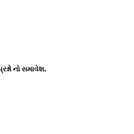
રશ્નો નો સમાવેશ.