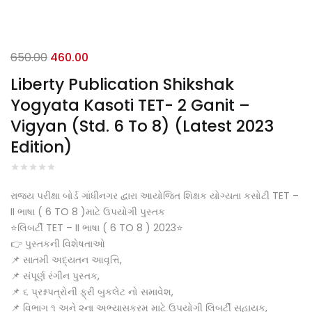
Original
Current
650.00
460.00
price
price
Liberty Publication Shikshak
was:
is:
Yogyata Kasoti TET- 2 Ganit –
₹650.00.
₹460.00.
Vigyan (Std. 6 To 8) (Latest 2023
Edition)
રાજ્ય પરીક્ષા બોર્ડ ગાંધીનગર દ્વારા આયોજિત શિક્ષક યોગ્યતા કસોટી TET –
II ભાષા ( 6 TO 8 )માટે ઉપયોગી પુસ્તક
⭐લિબર્ટી TET – II ભાષા ( 6 TO 8 ) 2023⭐
👉 પુસ્તકની વિશેષતાઓ
📌 સાતમી અદ્યતન આવૃત્તિ,
📌 સંપૂર્ણ રંગીન પુસ્તક,
📌 ૬ પ્રશ્નપત્રોની ફ્રી બુકલેટ નો સમાવેશ,
📌 વિભાગ ૧ અને ૨ના અભ્યાસક્રમ માટે ઉપયોગી લિબર્ટી સહાયક,