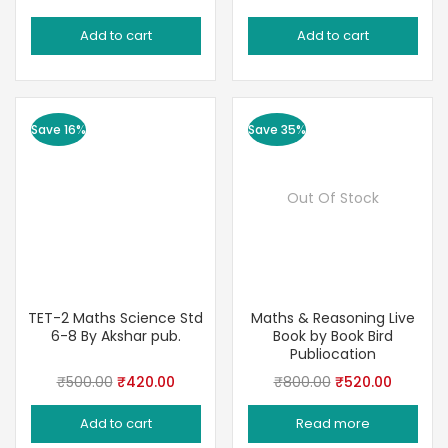
price
price
price
price
Add to cart
Add to cart
was:
is:
was:
is:
₹650.00.
₹520.00.
₹390.00.
₹299.00
Save 16%
Save 35%
Out Of Stock
TET-2 Maths Science Std
Maths & Reasoning Live
6-8 By Akshar pub.
Book by Book Bird
Publiocation
Original
Current
Original
Current
₹
500.00
₹
420.00
₹
800.00
₹
520.00
price
price
price
price
Add to cart
Read more
was:
is:
was:
is: