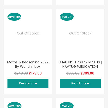
₹500.00.
₹420.00.
₹800.00.
₹520.00
Save 28%
Save 27%
Out Of Stock
Out Of Stock
Maths & Reasoning 2022
BHAUTIK THAKKAR MATHS |
By World in box
NAVYUG PUBLICATION
Original
Current
Original
Current
₹
240.00
₹
173.00
₹
550.00
₹
399.00
price
price
price
price
Read more
Read more
was:
is:
was:
is:
₹240.00.
₹173.00.
₹550.00.
₹399.00
Save 29%
Save 25%