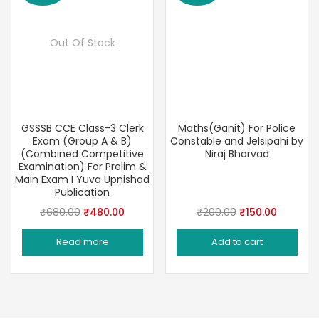
Out Of Stock
GSSSB CCE Class-3 Clerk
Maths(Ganit) For Police
Exam (Group A & B)
Constable and Jelsipahi by
(Combined Competitive
Niraj Bharvad
Examination) For Prelim &
Main Exam I Yuva Upnishad
Publication
Original
Current
Original
Current
₹
680.00
₹
480.00
₹
200.00
₹
150.00
price
price
price
price
Read more
Add to cart
was:
is:
was:
is:
₹680.00.
₹480.00.
₹200.00.
₹150.00.