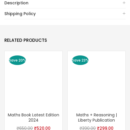
Description
Shipping Policy
RELATED PRODUCTS
Save 20%
Save 23%
Maths Book Latest Edition
Maths + Reasoning |
2024
Liberty Publication
Original
Current
Original
Current
₹
650.00
₹
520.00
₹
390.00
₹
299.00