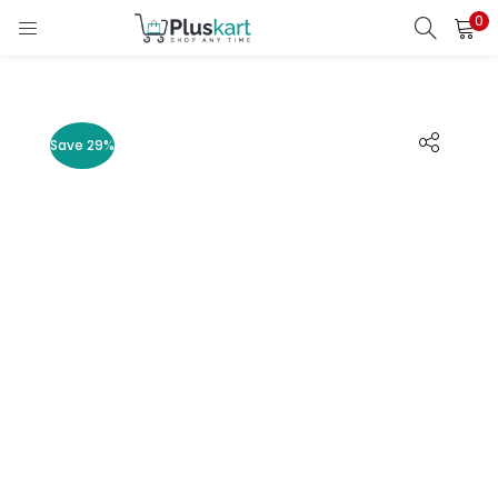
0
LOGIN
REGISTER
Enter your username and password to login.
Save 29%
Remember me
Lost password?