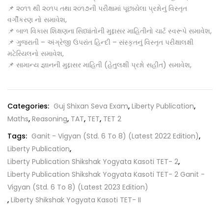
📌 ૨૦૧૧ થી ૨૦૧૫ તથા ૨૦૧૭ની પરીક્ષામાં પૂછાયેલા પ્રશ્નોનું વિસ્તૃત
વર્ગીકરણ નો સમાવેશ,
📌 બાળ વિકાસ શિક્ષણના સિધ્ધાંતોની મુદ્દાસર માહિતીનો ચાર્ટ સ્વરૂપે સમાવેશ,
📌 ગુજરાતી – અંગ્રેજી ઉપરાંત હિન્દી – સંસ્કૃતનું વિસ્તૃત પરીક્ષાલક્ષી
મટેરિયલનો સમાવેશ,
📌 સામાન્ય જ્ઞાનની મુદ્દાસર માહિતી (હેતુલક્ષી પ્રશ્નો સહીત) સમાવેશ,
Categories:
Guj Shixan Seva Exam
,
Liberty Publication
,
Maths
,
Reasoning
,
TAT
,
TET
,
TET 2
Tags:
Ganit - Vigyan (Std. 6 To 8) (Latest 2022 Edition)
,
Liberty Publication
,
Liberty Publication Shikshak Yogyata Kasoti TET- 2
,
Liberty Publication Shikshak Yogyata Kasoti TET- 2 Ganit -
Vigyan (Std. 6 To 8) (Latest 2023 Edition)
,
Liberty Shikshak Yogyata Kasoti TET- II