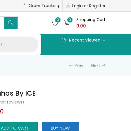
Order Tracking
Login or Register
Shopping Cart
0
0
0.00
Recent Viewed
Prev
Next
ihas By ICE
er reviews)
al
Current
00
price
is:
ADD TO CART
BUY NOW