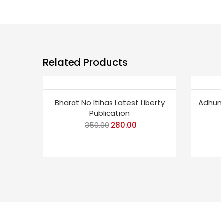
Related Products
Save 20%
Sav
Bharat No Itihas Latest Liberty
Adhuni
Publication
350.00
Original
280.00
Current
price
price
was:
is:
₹350.00.
₹280.00.