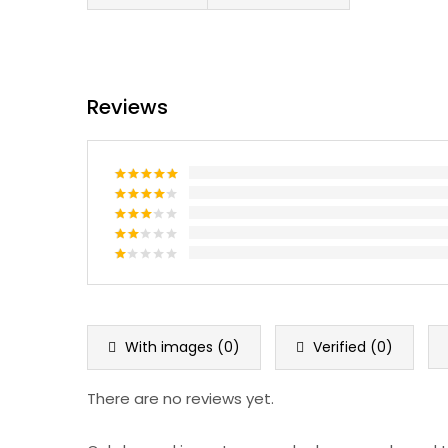
Reviews
Rated
5
out
of 5
Rated
4
out of 5
Rated
3
out
Rated
of 5
2
Rated
out
1
of 5
out
of
5
With images (
0
)
Verified (
0
)
There are no reviews yet.