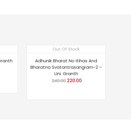
Out Of Stock
Save 8%
Granth
Adhunik Bharat No Itihas And
Bharatna Svatantrasangram-2 –
Uni. Granth
240.00
Original
220.00
Current
price
price
was:
is:
₹240.00.
₹220.00.