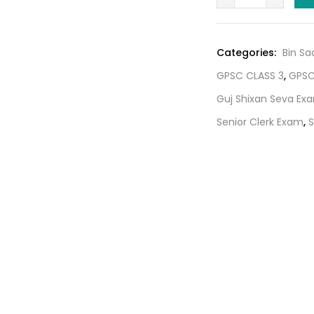
no
₹360.0
Itihas
By
Categories:
Bin Sa
ICE
GPSC CLASS 3
,
GPSC
quantity
Guj Shixan Seva Ex
Senior Clerk Exam
,
S