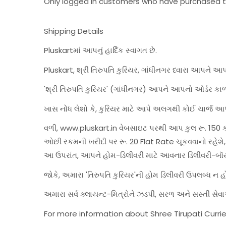
Only logged in customers who have purchased th
Shipping Details
Pluskartમાં આપનું હાર્દિક સ્વાગત છે.
Pluskart, શ્રી તિરુપતિ કુરિયર, ગાંધીનગર ધ્વારા આપને આ
'શ્રી તિરુપતિ કુરિયર' (ગાંધીનગર) આપને આપનો ઓર્ડર કાળ
ખાસ નોંધ લેશો કે, કુરિયર માટે આપે અલગથી કોઈ ચાર્જ આપ
વળી, www.pluskart.in વેબસાઇટ પરથી આપ કુલ રૂ. 150 કરત
ઓછી રકમની ખરીદી પર રૂ. 20 Flat Rate ચૂકવવાનો રહે
આ ઉપરાંત, આપને હોમ-ડિલીવરી માટે આવનાર ડિલીવરી-બૉ
જોકે, અમારા 'તિરુપતિ કુરિયર'ની હોમ ડિલીવરી ઉપલબ્ધ ન 
અમારા સર્વ ક્લાયન્ટ-મિત્રોને ઝડપી, સરળ અને સસ્તી 
For more information about Shree Tirupati Currie