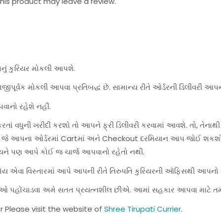
is product may leave a review.
પનું કુરિયર મોકલી આપશે.
જીપૂર્વક મોકલી આપવા પ્રતિબદ્ધ છે. સામાન્ય રીતે ઓર્ડરની ડિલીવરી આપન
વાનો રહેશે નહીં.
ાં વધુની ખરીદી કરશો તો આપને ફ્રી ડિલીવરી કરવામાં આવશે. તો, તેનાથી
શે, જે આપના ઓર્ડરમાં Cartમાં અને Checkout દરમિયાન આપ જોઈ શકશો
યને પણ આપે કોઈ જ ચાર્જ આપવાનો રહેતો નથી.
હોય એવા વિસ્તારમાં આપે આપની રીતે તિરુપતિ કુરિયરની ઑફિસથી આપનો ઓર
સેવાઓ પહોંચાડવા અમે સતત પ્રયત્નશીલ છીએ. આમાં સહકાર આપવા માટે ત
r Please visit the website of
Shree Tirupati Currier
.