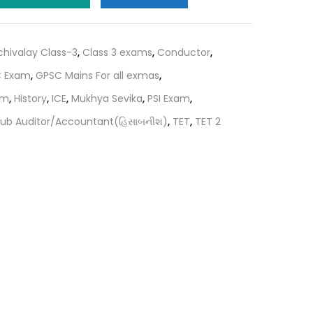
0.
₹306.00.
chivalay Class-3
,
Class 3 exams
,
Conductor
,
 Exam
,
GPSC Mains For all exmas
,
am
,
History
,
ICE
,
Mukhya Sevika
,
PSI Exam
,
ub Auditor/Accountant(હિસાબનીશ)
,
TET
,
TET 2