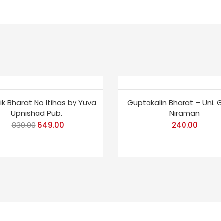
e 22%
k Bharat No Itihas by Yuva
Guptakalin Bharat – Uni. 
Upnishad Pub.
Niraman
830.00
Original
649.00
Current
240.00
price
price
was:
is:
₹830.00.
₹649.00.