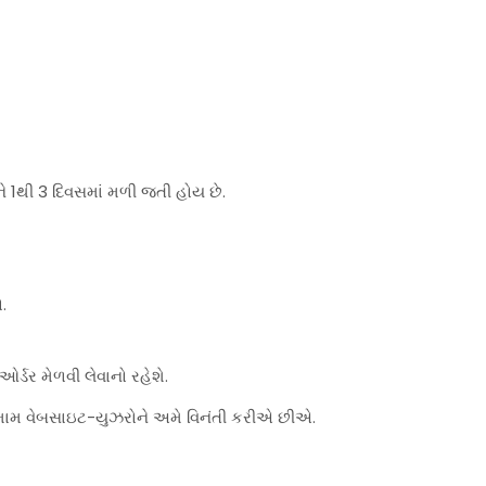
ે 1થી 3 દિવસમાં મળી જતી હોય છે.
.
્ડર મેળવી લેવાનો રહેશે.
મામ વેબસાઇટ-યુઝરોને અમે વિનંતી કરીએ છીએ.