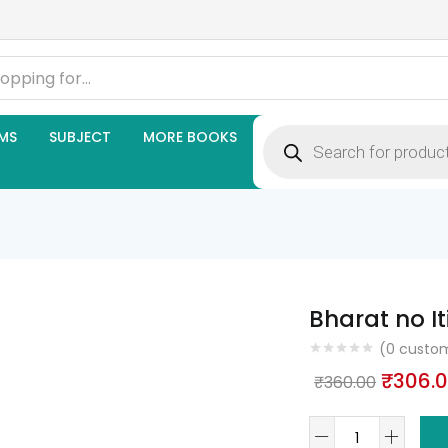
Products
MS
SUBJECT
MORE BOOKS
search
Bharat no It
(
0
custom
Origin
₹
306.
₹
360.00
price
Bharat
was: