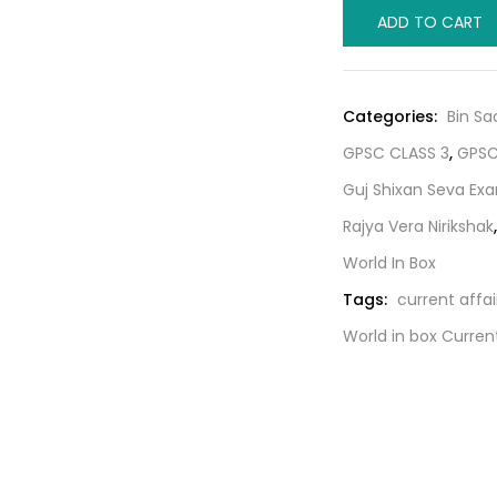
World
was:
ADD TO CART
in
₹100.00
box
Current
Categories:
Bin Sa
Magazine
GPSC CLASS 3
,
GPSC
-
November-
Guj Shixan Seva Ex
2022
Rajya Vera Nirikshak
quantity
World In Box
Tags:
current affai
World in box Curren