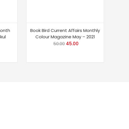
month
Book Bird Current Affairs Monthly
kul
Colour Magazine May – 2021
rrent
50.00
Original
45.00
Current
ce
price
price
was:
is:
0.00.
₹50.00.
₹45.00.