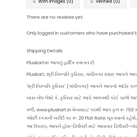
With images (
0
)
Verified (
0
)
There are no reviews yet.
Only logged in customers who have purchased th
Shipping Details
Pluskartમાં આપનું હાર્દિક સ્વાગત છે.
Pluskart, શ્રી તિરુપતિ કુરિયર, ગાંધીનગર ધ્વારા આપને આ
'શ્રી તિરુપતિ કુરિયર' (ગાંધીનગર) આપને આપનો ઓર્ડર કાળ
ખાસ નોંધ લેશો કે, કુરિયર માટે આપે અલગથી કોઈ ચાર્જ આપ
વળી, www.pluskart.in વેબસાઇટ પરથી આપ કુલ રૂ. 150 કરત
ઓછી રકમની ખરીદી પર રૂ. 20 Flat Rate ચૂકવવાનો રહે
આ ઉપરાંત, આપને હોમ-ડિલીવરી માટે આવનાર ડિલીવરી-બૉ