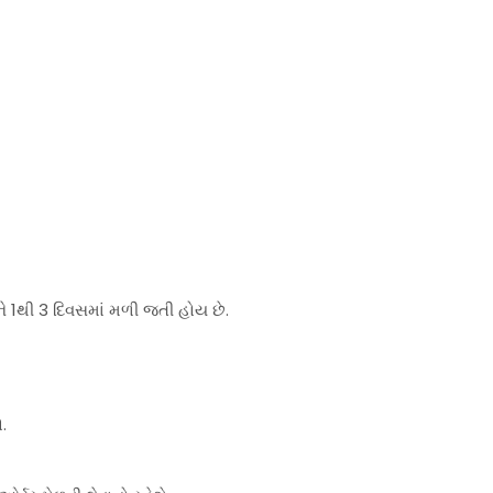
ે 1થી 3 દિવસમાં મળી જતી હોય છે.
.