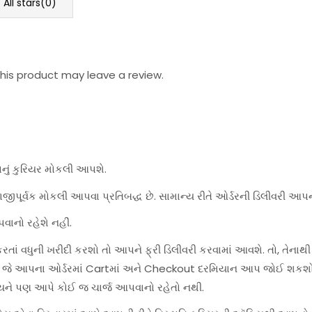
All stars(
0
)
is product may leave a review.
પનું કુરિયર મોકલી આપશે.
જીપૂર્વક મોકલી આપવા પ્રતિબદ્ધ છે. સામાન્ય રીતે ઓર્ડરની ડિલીવરી આપન
વાનો રહેશે નહીં.
ાં વધુની ખરીદી કરશો તો આપને ફ્રી ડિલીવરી કરવામાં આવશે. તો, તેનાથી
શે, જે આપના ઓર્ડરમાં Cartમાં અને Checkout દરમિયાન આપ જોઈ શકશો
યને પણ આપે કોઈ જ ચાર્જ આપવાનો રહેતો નથી.