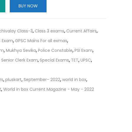
is:
BUY NOW
.
₹90.00.
chivalay Class-3
,
Class 3 exams
,
Current Affairs
,
 Exam
,
GPSC Mains For all exmas
,
am
,
Mukhya Sevika
,
Police Constable
,
PSI Exam
,
,
Senior Clerk Exam
,
Special Exams
,
TET
,
UPSC
,
rs
,
pluskart
,
September- 2022
,
world in box
,
t
,
World in box Current Magazine - May - 2022