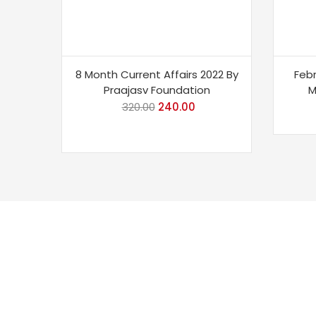
8 Month Current Affairs 2022 By
Feb
Praajasv Foundation
M
320.00
Original
240.00
Current
price
price
was:
is:
₹320.00.
₹240.00.