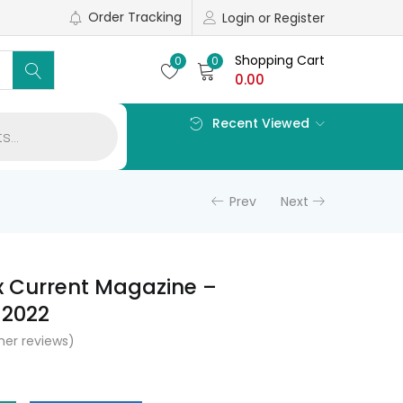
Order Tracking
Login or Register
Shopping Cart
0
0
0.00
Recent Viewed
Prev
Next
x Current Magazine –
2022
er reviews)
l
Current
price