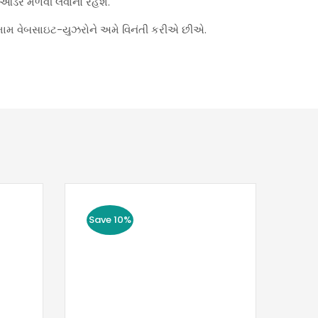
્ડર મેળવી લેવાનો રહેશે.
મામ વેબસાઇટ-યુઝરોને અમે વિનંતી કરીએ છીએ.
Save 10%