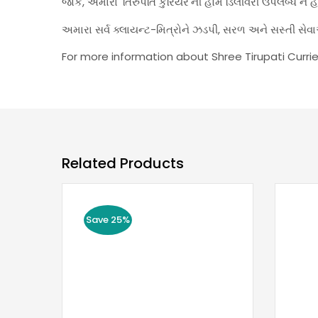
જોકે, અમારા 'તિરુપતિ કુરિયર'ની હોમ ડિલીવરી ઉપલબ્ધ ન 
અમારા સર્વ ક્લાયન્ટ-મિત્રોને ઝડપી, સરળ અને સસ્તી 
For more information about Shree Tirupati Currie
Related Products
Save 25%