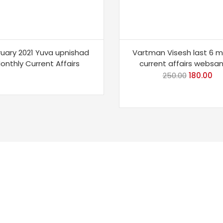
ruary 2021 Yuva upnishad
Vartman Visesh last 6 
onthly Current Affairs
current affairs websan
250.00
Original
180.00
Cu
price
pri
was:
is:
₹250.00.
₹18