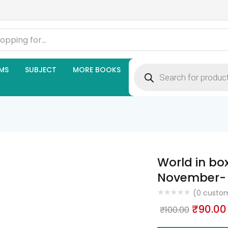
Products
MS
SUBJECT
MORE BOOKS
search
World in bo
November- 
(
0
custom
Origina
₹
90.00
₹
100.00
price