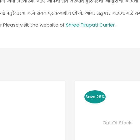
હોય એવા વિસ્તારમાં આપે આપની રીતે તિરુપતિ કુરિયરની ઑફિસથી આપનો ઓર
સેવાઓ પહોંચાડવા અમે સતત પ્રયત્નશીલ છીએ. આમાં સહકાર આપવા માટે ત
r Please visit the website of
Shree Tirupati Currier
.
Save 28%
Out Of Stock