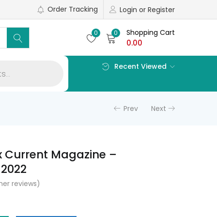
Order Tracking
Login or Register
Shopping Cart
0
0
0.00
Recent Viewed
Prev
Next
x Current Magazine –
2022
er reviews)
l
Current
price