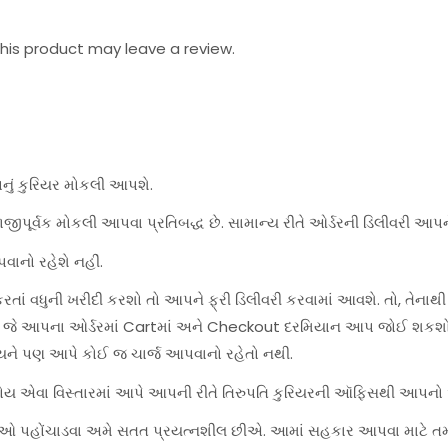
is product may leave a review.
પનું કુરિયર મોકલી આપશે.
જીપૂર્વક મોકલી આપવા પ્રતિબદ્ધ છે. સામાન્ય રીતે ઓર્ડરની ડિલીવરી આપન
વાનો રહેશે નહીં.
ાં વધુની ખરીદી કરશો તો આપને ફ્રી ડિલીવરી કરવામાં આવશે. તો, તેનાથી
શે, જે આપના ઓર્ડરમાં Cartમાં અને Checkout દરમિયાન આપ જોઈ શકશો
યને પણ આપે કોઈ જ ચાર્જ આપવાનો રહેતો નથી.
હોય એવા વિસ્તારમાં આપે આપની રીતે તિરુપતિ કુરિયરની ઑફિસથી આપનો ઓર
સેવાઓ પહોંચાડવા અમે સતત પ્રયત્નશીલ છીએ. આમાં સહકાર આપવા માટે ત