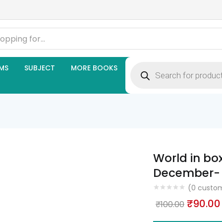
Products
MS
SUBJECT
MORE BOOKS
search
World in bo
December- 
(
0
custom
Origina
₹
90.00
₹
100.00
price