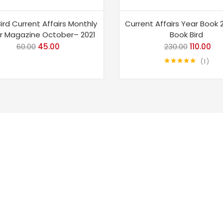
ird Current Affairs Monthly
Current Affairs Year Book 
r Magazine October– 2021
Book Bird
60.00
Original
45.00
Current
230.00
Original
110.00
Cur
price
price
price
pri
1
Rated
5.00
was:
is:
was:
is:
out of 5
₹60.00.
₹45.00.
₹230.00.
₹11