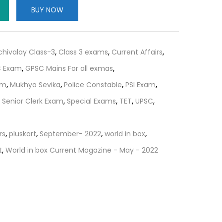
is:
BUY NOW
.
₹90.00.
chivalay Class-3
,
Class 3 exams
,
Current Affairs
,
 Exam
,
GPSC Mains For all exmas
,
am
,
Mukhya Sevika
,
Police Constable
,
PSI Exam
,
,
Senior Clerk Exam
,
Special Exams
,
TET
,
UPSC
,
rs
,
pluskart
,
September- 2022
,
world in box
,
t
,
World in box Current Magazine - May - 2022