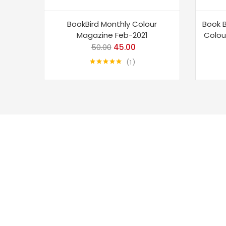
BookBird Monthly Colour
Book B
Magazine Feb-2021
Colou
50.00
Original
45.00
Current
price
price
1
Rated
5.00
was:
is:
out of 5
₹50.00.
₹45.00.