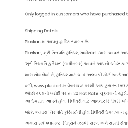
Only logged in customers who have purchased th
Shipping Details
Pluskartમાં આપનું હાર્દિક સ્વાગત છે.
Pluskart, શ્રી તિરુપતિ કુરિયર, ગાંધીનગર ધ્વારા આપને આ
'શ્રી તિરુપતિ કુરિયર' (ગાંધીનગર) આપને આપનો ઓર્ડર કાળ
ખાસ નોંધ લેશો કે, કુરિયર માટે આપે અલગથી કોઈ ચાર્જ આપ
વળી, www.pluskart.in વેબસાઇટ પરથી આપ કુલ રૂ. 150 કરત
ઓછી રકમની ખરીદી પર રૂ. 20 Flat Rate ચૂકવવાનો રહે
આ ઉપરાંત, આપને હોમ-ડિલીવરી માટે આવનાર ડિલીવરી-બૉ
જોકે, અમારા 'તિરુપતિ કુરિયર'ની હોમ ડિલીવરી ઉપલબ્ધ ન 
અમારા સર્વ ક્લાયન્ટ-મિત્રોને ઝડપી, સરળ અને સસ્તી 