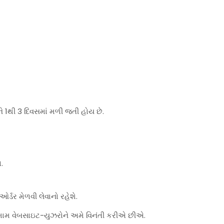
ે 1થી 3 દિવસમાં મળી જતી હોય છે.
.
્ડર મેળવી લેવાનો રહેશે.
મામ વેબસાઇટ-યુઝરોને અમે વિનંતી કરીએ છીએ.