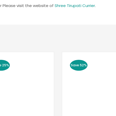
r Please visit the website of
Shree Tirupati Currier
.
e 25%
Save 52%