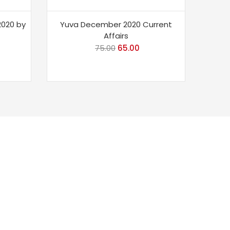
2020 by
Yuva December 2020 Current
Affairs
rent
75.00
Original
65.00
Current
ce
price
price
was:
is:
0.00.
₹75.00.
₹65.00.