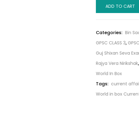
World
was:
ADD TO CART
in
₹100.00
box
Current
Categories:
Bin Sa
Magazine
GPSC CLASS 3
,
GPSC
-
December-
Guj Shixan Seva Ex
2022
Rajya Vera Nirikshak
quantity
World In Box
Tags:
current affai
World in box Curren