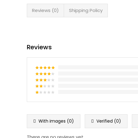
Reviews (0)
Shipping Policy
Reviews
Rated
5
out of 5
Rated
4
out of 5
Rated
3
out
Rated
of 5
2
Rated
out
1
of 5
out
of
5
With images (
0
)
Verified (
0
)
There are no reviews yet.