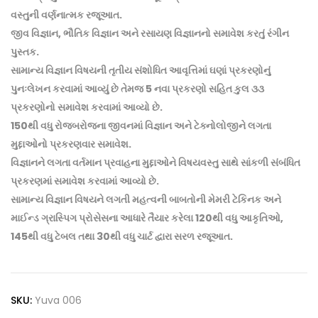
વસ્તુની વર્ણનાત્મક રજૂઆત.
જીવ વિજ્ઞાન, ભૌતિક વિજ્ઞાન અને રસાયણ વિજ્ઞાનનો સમાવેશ કરતું રંગીન
પુસ્તક.
સામાન્ય વિજ્ઞાન વિષયની તૃતીય સંશોધિત આવૃત્તિમાં ઘણાં પ્રકરણોનું
પુનઃલેખન કરવામાં આવ્યું છે તેમજ 5 નવા પ્રકરણો સહિત કુલ ૩૩
પ્રકરણોનો સમાવેશ કરવામાં આવ્યો છે.
150થી વધુ રોજબરોજના જીવનમાં વિજ્ઞાન અને ટેક્નોલોજીને લગતા
મુદ્દાઓનો પ્રકરણવાર સમાવેશ.
વિજ્ઞાનને લગતા વર્તમાન પ્રવાહના મુદ્દાઓને વિષયવસ્તુ સાથે સાંકળી સંબંધિત
પ્રકરણમાં સમાવેશ કરવામાં આવ્યો છે.
સામાન્ય વિજ્ઞાન વિષયને લગતી મહત્વની બાબતોની મેમરી ટેકિનક અને
માઈન્ડ ગ્રાસ્પિગ પ્રોસેસના આધારે તૈયાર કરેલા 120થી વધુ આકૃતિઓ,
145થી વધુ ટેબલ તથા 30થી વધુ ચાર્ટ દ્વારા સરળ રજૂઆત.
SKU:
Yuva 006