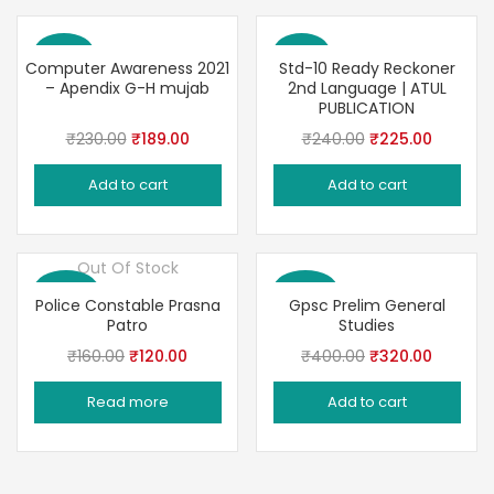
Save 18%
Save 6%
Computer Awareness 2021
Std-10 Ready Reckoner
– Apendix G-H mujab
2nd Language | ATUL
PUBLICATION
Original
Current
Original
Current
₹
230.00
₹
189.00
₹
240.00
₹
225.00
price
price
price
price
Add to cart
Add to cart
was:
is:
was:
is:
₹230.00.
₹189.00.
₹240.00.
₹225.00
Out Of Stock
Save 25%
Save 20%
Police Constable Prasna
Gpsc Prelim General
Patro
Studies
Original
Current
Original
Current
₹
160.00
₹
120.00
₹
400.00
₹
320.00
price
price
price
price
Read more
Add to cart
was:
is:
was:
is:
₹160.00.
₹120.00.
₹400.00.
₹320.00