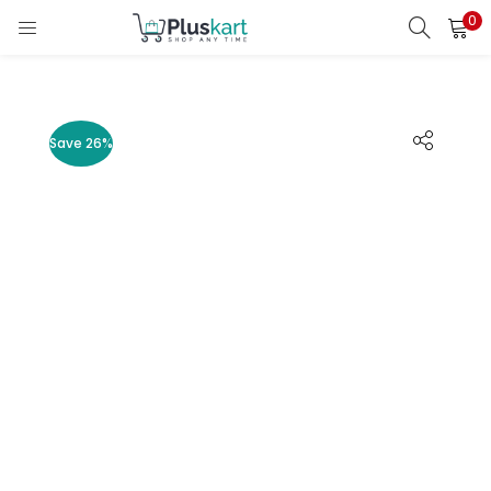
0
LOGIN
REGISTER
Enter your username and password to login.
Save 26%
Remember me
Lost password?