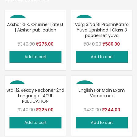
Save 19%
Save 31%
Akshar G.K. Oneliner Latest
Varg 3 Na 81 PrashnPatrro
| Akshar publication
Yuva Upnishad | Class 3
papaerset yuva
Original
Current
Original
Current
₹
340.00
₹
275.00
₹
840.00
₹
580.00
price
price
price
price
Add to cart
Add to cart
was:
is:
was:
is:
₹340.00.
₹275.00.
₹840.00.
₹580.00
Save 6%
Save 20%
Std-12 Ready Reckoner 2nd
English For Main Exam
Language | ATUL
Varnatmak
PUBLICATION
Original
Current
Original
Current
₹
240.00
₹
225.00
₹
430.00
₹
344.00
price
price
price
price
Add to cart
Add to cart
was:
is:
was:
is:
₹240.00.
₹225.00.
₹430.00.
₹344.00