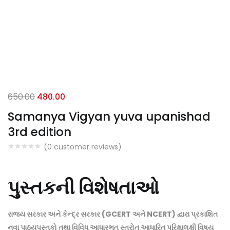
Original
Current
650.00
480.00
price
price
Samanya Vigyan yuva upanishad
was:
is:
3rd edition
₹650.00.
₹480.00.
(
0
customer reviews)
પુસ્તકની વિશેષતાઓ
રાજ્ય સરકાર અને કેન્દ્ર સરકાર (GCERT અને NCERT) દ્વારા પ્રકાશિત
નવા પાઠ્યપુસ્તકો તથા વિવિધ આધારભૂત સ્ત્રોત આધારિત પરિક્ષાલક્ષી વિષય