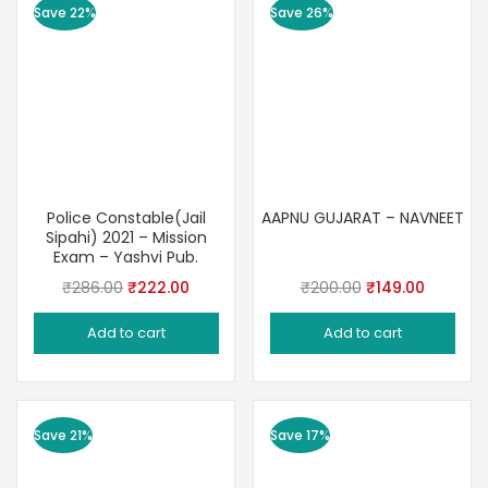
Save 22%
Save 26%
Police Constable(Jail
AAPNU GUJARAT – NAVNEET
Sipahi) 2021 – Mission
Exam – Yashvi Pub.
Original
Current
Original
Current
₹
286.00
₹
222.00
₹
200.00
₹
149.00
price
price
price
price
Add to cart
Add to cart
was:
is:
was:
is:
₹286.00.
₹222.00.
₹200.00.
₹149.00.
Save 21%
Save 17%