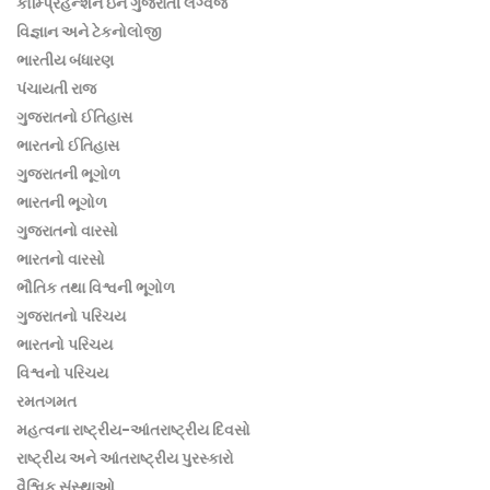
કોમ્પ્રિહેન્શન ઇન ગુજરાતી લેગ્વેજ
વિજ્ઞાન અને ટેકનોલોજી
ભારતીય બંધારણ
પંચાયતી રાજ
ગુજરાતનો ઈતિહાસ
ભારતનો ઈતિહાસ
ગુજરાતની ભૂગોળ
ભારતની ભૂગોળ
ગુજરાતનો વારસો
ભારતનો વારસો
ભૌતિક તથા વિશ્વની ભૂગોળ
ગુજરાતનો પરિચય
ભારતનો પરિચય
વિશ્વનો પરિચય
રમતગમત
મહત્વના રાષ્ટ્રીય-આંતરાષ્ટ્રીય દિવસો
રાષ્ટ્રીય અને આંતરાષ્ટ્રીય પુરસ્કારો
વૈશ્વિક સંસ્થાઓ