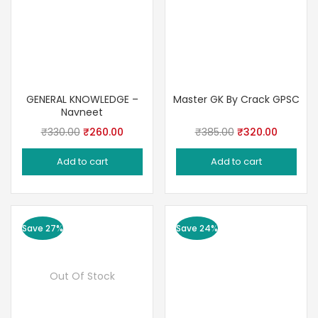
GENERAL KNOWLEDGE –
Master GK By Crack GPSC
Navneet
Original
Current
Original
Current
₹
330.00
₹
260.00
₹
385.00
₹
320.00
price
price
price
price
Add to cart
Add to cart
was:
is:
was:
is:
₹330.00.
₹260.00.
₹385.00.
₹320.00
Save 27%
Save 24%
Out Of Stock