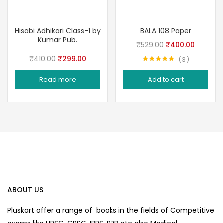
Hisabi Adhikari Class-1 by
BALA 108 Paper
Kumar Pub.
Original
Current
₹
529.00
₹
400.00
price
price
Original
Current
₹
410.00
₹
299.00
3
Rated
5.00
was:
is:
price
price
out of 5
Read more
Add to cart
₹529.00.
₹400.00
was:
is:
₹410.00.
₹299.00.
ABOUT US
Pluskart offer a range of books in the fields of Competitive
exams like UPSC, GPSC, IBPS, RRB etc also Medical,