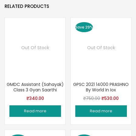
RELATED PRODUCTS
Save 29%
Out Of Stock
Out Of Stock
GMDC Assistant (Sahayak)
GPSC 2021 14000 PRASHNO
Class 3 Gyan Saarthi
By World In Iox
Original
Current
₹
340.00
₹
750.00
₹
530.00
price
price
Read more
Read more
was:
is:
₹750.00.
₹530.00