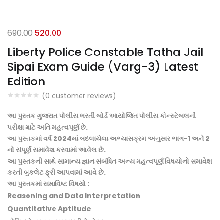
Original
Current
690.00
520.00
price
price
Liberty Police Constable Tatha Jail
was:
is:
Sipai Exam Guide (Varg-3) Latest
₹690.00.
₹520.00.
Edition
(
0
customer reviews)
આ પુસ્તક ગુજરાત પોલીસ ભરતી બોર્ડ આયોજિત પોલીસ કોન્સ્ટેબલની
પરીક્ષા માટે અતિ મહત્વપૂર્ણ છે.
આ પુસ્તકમાં વર્ષ 2024માં બદલાયેલા અભ્યાસક્રમ અનુસાર ભાગ-1 અને 2
નો સંપૂર્ણ સમાવેશ કરવામાં આવેલ છે.
આ પુસ્તકની સાથે સામાન્ય જ્ઞાન સંબંધિત અન્ય મહત્વપૂર્ણ વિષયોનો સમાવેશ
કરતી બુકલેટ ફ્રી આપવામાં આવે છે.
આ પુસ્તકમાં સમાવિષ્ટ વિષયો :
Reasoning and Data Interpretation
Quantitative Aptitude