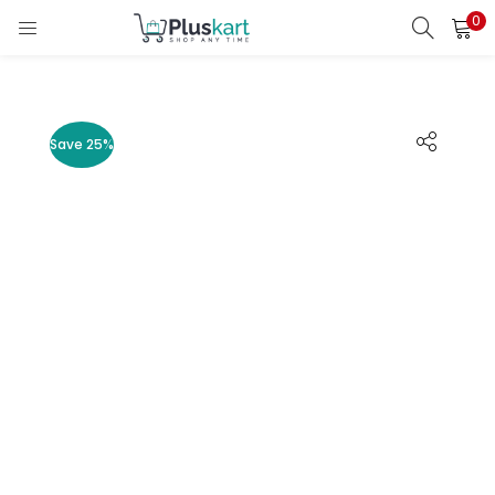
0
LOGIN
REGISTER
Enter your username and password to login.
Save 25%
Remember me
Lost password?