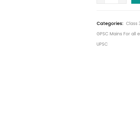
Liberty
₹95.00.
Current
Affairs
Categories:
Class
–
GPSC Mains For all
February
2022
UPSC
quantity