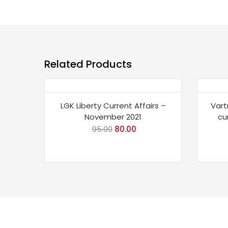
Related Products
Save 16%
Sav
LGK Liberty Current Affairs –
Vart
November 2021
cu
95.00
Original
80.00
Current
price
price
was:
is:
₹95.00.
₹80.00.