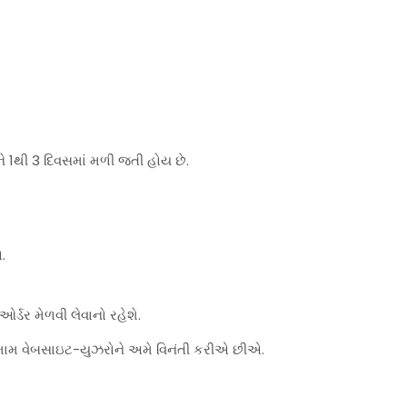
ે 1થી 3 દિવસમાં મળી જતી હોય છે.
.
્ડર મેળવી લેવાનો રહેશે.
મામ વેબસાઇટ-યુઝરોને અમે વિનંતી કરીએ છીએ.