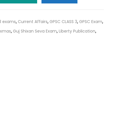
₹80.00.
 3 exams
,
Current Affairs
,
GPSC CLASS 3
,
GPSC Exam
,
 exmas
,
Guj Shixan Seva Exam
,
Liberty Publication
,