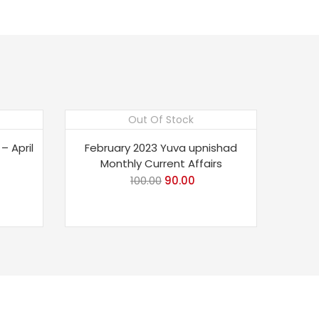
Out Of Stock
Save 10%
– April
February 2023 Yuva upnishad
Monthly Current Affairs
rent
100.00
Original
90.00
Current
ce
price
price
was:
is:
00.
₹100.00.
₹90.00.