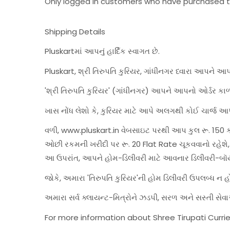
Only logged in customers who have purchased th
Shipping Details
Pluskartમાં આપનું હાર્દિક સ્વાગત છે.
Pluskart, શ્રી તિરુપતિ કુરિયર, ગાંધીનગર ધ્વારા આપને આ
'શ્રી તિરુપતિ કુરિયર' (ગાંધીનગર) આપને આપનો ઓર્ડર કાળ
ખાસ નોંધ લેશો કે, કુરિયર માટે આપે અલગથી કોઈ ચાર્જ આપ
વળી, www.pluskart.in વેબસાઇટ પરથી આપ કુલ રૂ. 150 કરત
ઓછી રકમની ખરીદી પર રૂ. 20 Flat Rate ચૂકવવાનો રહે
આ ઉપરાંત, આપને હોમ-ડિલીવરી માટે આવનાર ડિલીવરી-બૉ
જોકે, અમારા 'તિરુપતિ કુરિયર'ની હોમ ડિલીવરી ઉપલબ્ધ ન 
અમારા સર્વ ક્લાયન્ટ-મિત્રોને ઝડપી, સરળ અને સસ્તી 
For more information about Shree Tirupati Currie