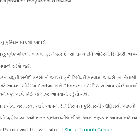
is product may leave a review.
પનું કુરિયર મોકલી આપશે.
જીપૂર્વક મોકલી આપવા પ્રતિબદ્ધ છે. સામાન્ય રીતે ઓર્ડરની ડિલીવરી આપન
વાનો રહેશે નહીં.
ાં વધુની ખરીદી કરશો તો આપને ફ્રી ડિલીવરી કરવામાં આવશે. તો, તેનાથી
શે, જે આપના ઓર્ડરમાં Cartમાં અને Checkout દરમિયાન આપ જોઈ શકશો
યને પણ આપે કોઈ જ ચાર્જ આપવાનો રહેતો નથી.
હોય એવા વિસ્તારમાં આપે આપની રીતે તિરુપતિ કુરિયરની ઑફિસથી આપનો ઓર
સેવાઓ પહોંચાડવા અમે સતત પ્રયત્નશીલ છીએ. આમાં સહકાર આપવા માટે ત
r Please visit the website of
Shree Tirupati Currier
.