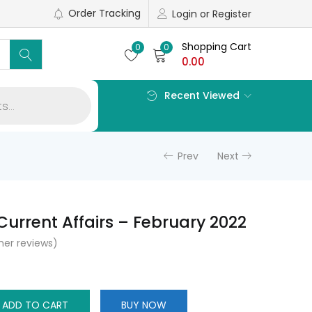
Order Tracking
Login or Register
Shopping Cart
0
0
0.00
Recent Viewed
Prev
Next
Current Affairs – February 2022
er reviews)
Current
rice
s:
ADD TO CART
BUY NOW