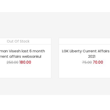
Out Of Stock
e 28%
Save 7%
man Visesh last 6 month
LGK Liberty Current Affairs 
rrent affairs websankul
2021
250.00
Original
180.00
Current
75.00
Original
70.00
Cur
price
price
price
pri
was:
is:
was:
is:
₹250.00.
₹180.00.
₹75.00.
₹70.