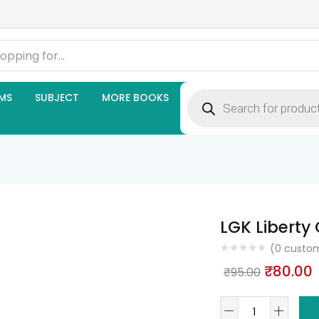
Products
MS
SUBJECT
MORE BOOKS
search
LGK Liberty 
(
0
custom
Original
₹
80.00
₹
95.00
price
p
LGK
was:
i