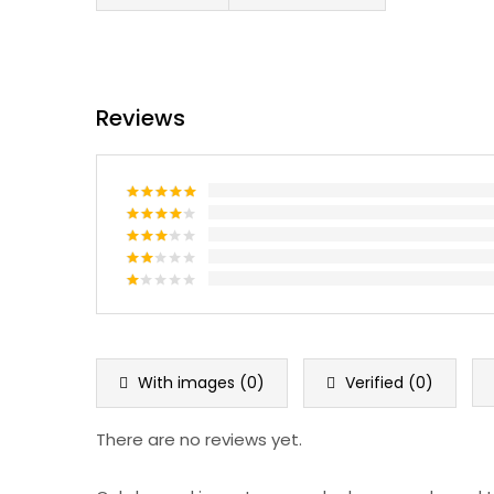
Reviews
Rated
5
out
of 5
Rated
4
out of 5
Rated
3
out
Rated
of 5
2
Rated
out
1
of 5
out
of
5
With images (
0
)
Verified (
0
)
There are no reviews yet.