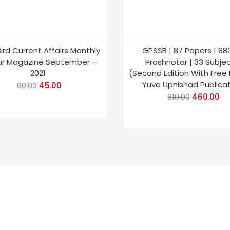
ird Current Affairs Monthly
GPSSB | 87 Papers | 88
ur Magazine September –
Prashnotar | 33 Subje
2021
(Second Edition With Free 
Yuva Upnishad Publica
60.00
Original
45.00
Current
610.00
Original
460.00
Cu
price
price
price
pr
was:
is:
was:
is:
₹60.00.
₹45.00.
₹610.00.
₹4