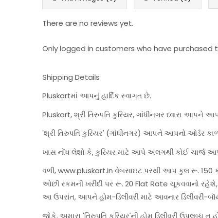
There are no reviews yet.
Only logged in customers who have purchased th
Shipping Details
Pluskartમાં આપનું હાર્દિક સ્વાગત છે.
Pluskart, શ્રી તિરુપતિ કુરિયર, ગાંધીનગર ધ્વારા આપને આ
'શ્રી તિરુપતિ કુરિયર' (ગાંધીનગર) આપને આપનો ઓર્ડર કાળ
ખાસ નોંધ લેશો કે, કુરિયર માટે આપે અલગથી કોઈ ચાર્જ આપ
વળી, www.pluskart.in વેબસાઇટ પરથી આપ કુલ રૂ. 150 કરત
ઓછી રકમની ખરીદી પર રૂ. 20 Flat Rate ચૂકવવાનો રહે
આ ઉપરાંત, આપને હોમ-ડિલીવરી માટે આવનાર ડિલીવરી-બૉ
જોકે, અમારા 'તિરુપતિ કુરિયર'ની હોમ ડિલીવરી ઉપલબ્ધ ન 