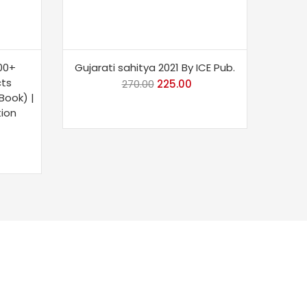
00+
Gujarati sahitya 2021 By ICE Pub.
cts
270.00
Original
225.00
Current
Book) |
price
price
tion
was:
is:
rrent
₹270.00.
₹225.00.
ice
60.00.