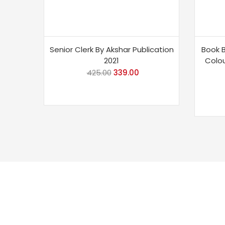
Senior Clerk By Akshar Publication
Book B
2021
Colo
425.00
Original
339.00
Current
price
price
was:
is:
₹425.00.
₹339.00.