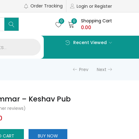
Order Tracking
Login or Register
Shopping Cart
0
0
0.00
Recent Viewed
Prev
Next
ammar – Keshav Pub
er reviews)
al
Current
0
price
is:
O CART
BUY NOW