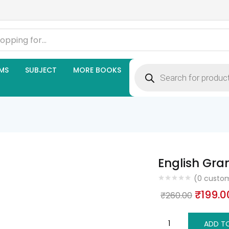
Products
MS
SUBJECT
MORE BOOKS
search
English Gr
(
0
custom
Origin
₹
199.0
₹
260.00
price
English
was:
ADD T