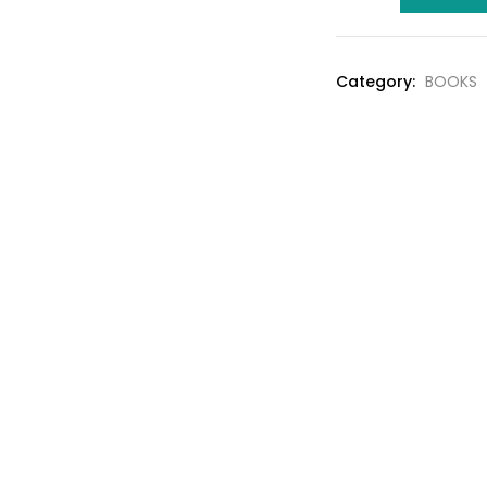
Grammar
₹260.0
–
Keshav
Category:
BOOKS
Pub
quantity