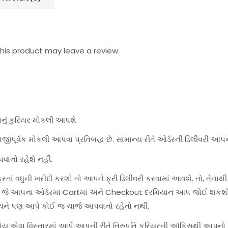
is product may leave a review.
પનું કુરિયર મોકલી આપશે.
જીપૂર્વક મોકલી આપવા પ્રતિબદ્ધ છે. સામાન્ય રીતે ઓર્ડરની ડિલીવરી આપન
વાનો રહેશે નહીં.
ાં વધુની ખરીદી કરશો તો આપને ફ્રી ડિલીવરી કરવામાં આવશે. તો, તેનાથી
શે, જે આપના ઓર્ડરમાં Cartમાં અને Checkout દરમિયાન આપ જોઈ શકશો
યને પણ આપે કોઈ જ ચાર્જ આપવાનો રહેતો નથી.
હોય એવા વિસ્તારમાં આપે આપની રીતે તિરુપતિ કુરિયરની ઑફિસથી આપનો ઓર