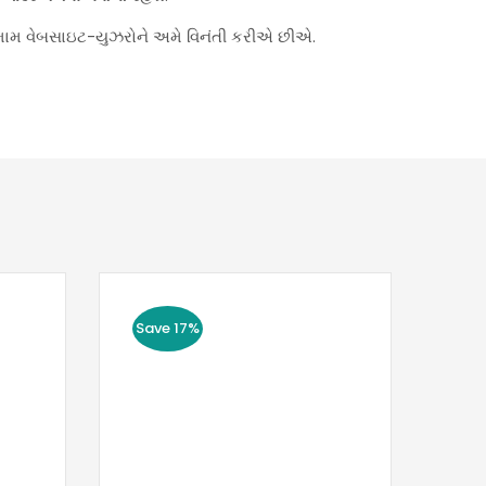
મામ વેબસાઇટ-યુઝરોને અમે વિનંતી કરીએ છીએ.
Save 17%