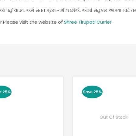
સેવાઓ પહોંચાડવા અમે સતત પ્રયત્નશીલ છીએ. આમાં સહકાર આપવા માટે ત
r Please visit the website of
Shree Tirupati Currier
.
e 25%
Save 25%
Out Of Stock