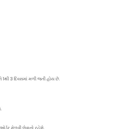
ે 1થી 3 દિવસમાં મળી જતી હોય છે.
.
્ડર મેળવી લેવાનો રહેશે.