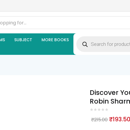
Products
MS
SUBJECT
MORE BOOKS
search
Discover Yo
Robin Shar
Origina
₹
193.5
₹
215.00
price