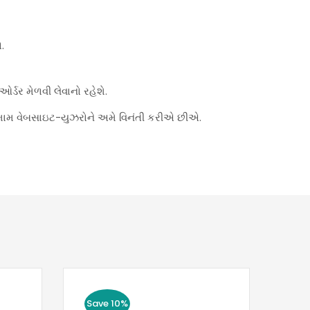
.
્ડર મેળવી લેવાનો રહેશે.
મામ વેબસાઇટ-યુઝરોને અમે વિનંતી કરીએ છીએ.
Save 10%