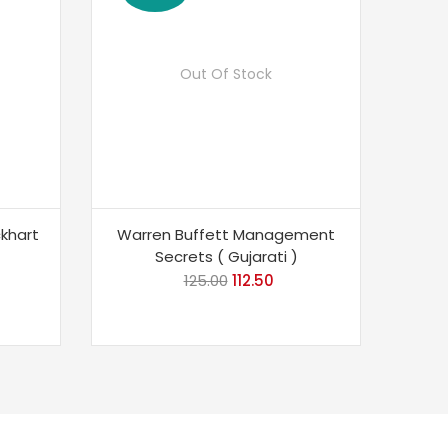
Out Of Stock
khart
Warren Buffett Management
Secrets ( Gujarati )
rrent
125.00
Original
112.50
Current
ice
price
price
was:
is:
49.00.
₹125.00.
₹112.50.