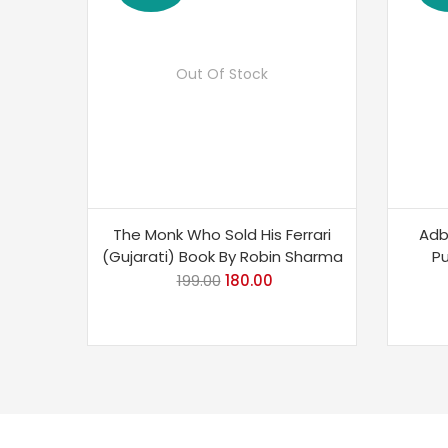
Out Of Stock
The Monk Who Sold His Ferrari
Adb
(Gujarati) Book By Robin Sharma
Pu
199.00
Original
180.00
Current
price
price
was:
is:
₹199.00.
₹180.00.