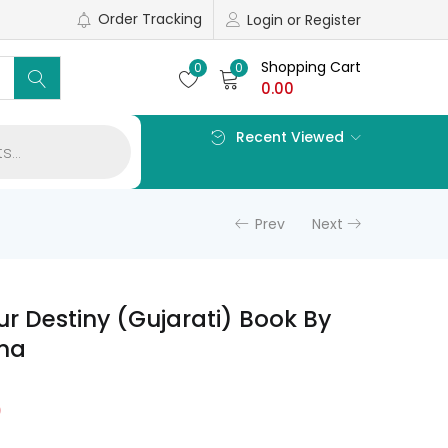
Order Tracking
Login or Register
Shopping Cart
0
0
0.00
Recent Viewed
Prev
Next
ur Destiny (Gujarati) Book By
ma
l
Current
0
price