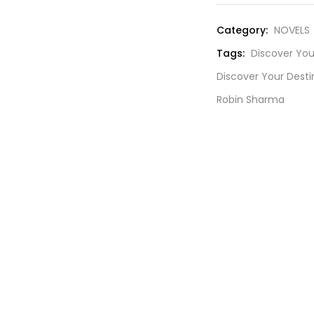
was:
₹215.00
Category:
NOVELS
Tags:
Discover You
Discover Your Desti
Robin Sharma