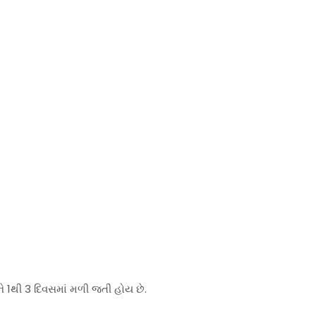
ે 1થી 3 દિવસમાં મળી જતી હોય છે.