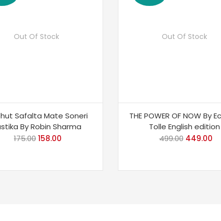
Out Of Stock
Out Of Stock
hut Safalta Mate Soneri
THE POWER OF NOW By Ec
stika By Robin Sharma
Tolle English edition
175.00
Original
158.00
Current
499.00
Original
449.00
Cu
price
price
price
pr
was:
is:
was:
is:
₹175.00.
₹158.00.
₹499.00.
₹4