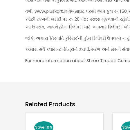
ખાસ નોંધ લેશો કે, કુરિયર માટે આપે અલગથી કોઈ ચાર્જ આપ
વળી, www.pluskart.in વેબસાઇટ પરથી આપ કુલ રૂ. 150 કરત
ઓછી રકમની ખરીદી પર રૂ. 20 Flat Rate ચૂકવવાનો રહે
આ ઉપરાંત, આપને હોમ-ડિલીવરી માટે આવનાર ડિલીવરી-બૉ
જોકે, અમારા 'તિરુપતિ કુરિયર'ની હોમ ડિલીવરી ઉપલબ્ધ ન 
અમારા સર્વ ક્લાયન્ટ-મિત્રોને ઝડપી, સરળ અને સસ્તી 
For more information about Shree Tirupati Currie
Related Products
Save 10%
Sav