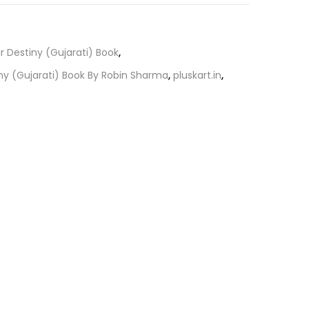
is:
.
₹193.50.
r Destiny (Gujarati) Book
,
ny (Gujarati) Book By Robin Sharma
,
pluskart.in
,