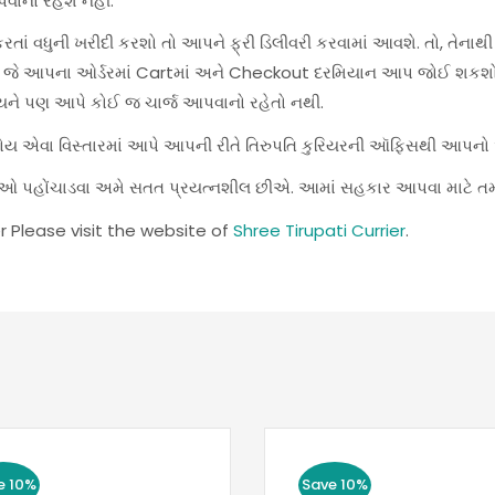
વાનો રહેશે નહીં.
ાં વધુની ખરીદી કરશો તો આપને ફ્રી ડિલીવરી કરવામાં આવશે. તો, તેનાથી
શે, જે આપના ઓર્ડરમાં Cartમાં અને Checkout દરમિયાન આપ જોઈ શકશો
યને પણ આપે કોઈ જ ચાર્જ આપવાનો રહેતો નથી.
હોય એવા વિસ્તારમાં આપે આપની રીતે તિરુપતિ કુરિયરની ઑફિસથી આપનો ઓર
સેવાઓ પહોંચાડવા અમે સતત પ્રયત્નશીલ છીએ. આમાં સહકાર આપવા માટે ત
r Please visit the website of
Shree Tirupati Currier
.
e 10%
Save 10%