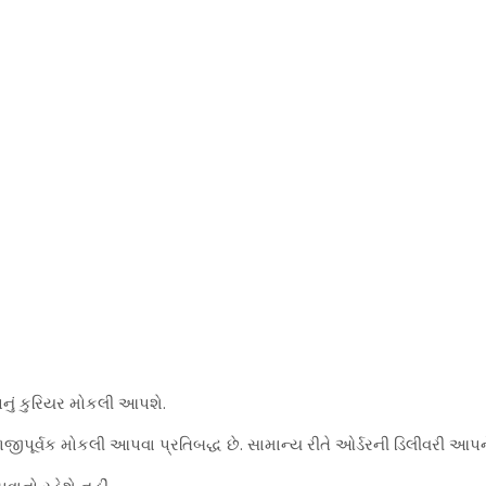
પનું કુરિયર મોકલી આપશે.
જીપૂર્વક મોકલી આપવા પ્રતિબદ્ધ છે. સામાન્ય રીતે ઓર્ડરની ડિલીવરી આપન