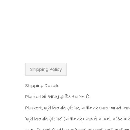
Shipping Policy
Shipping Details
Pluskartમાં આપનું હાર્દિક સ્વાગત છે.
Pluskart, શ્રી તિરુપતિ કુરિયર, ગાંધીનગર ધ્વારા આપને આ
'શ્રી તિરુપતિ કુરિયર' (ગાંધીનગર) આપને આપનો ઓર્ડર કાળ